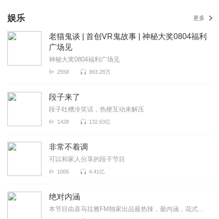
娱乐
更多
老猫鬼谈 | 首创VR鬼故事 | 神秘大奖0804福利
广场见
神秘大奖0804福利广场见
2558
993.28万
段子来了
段子吐槽冷笑话，热梗互动来解压
1428
132.63亿
非常不着调
可以和家人分享的段子节目
1006
4.41亿
绝对内涵
本节目由喜马拉雅FM独家出品最热辣，最内涵，花式撩拨你的小耳朵~每周七天，每日不听不散！