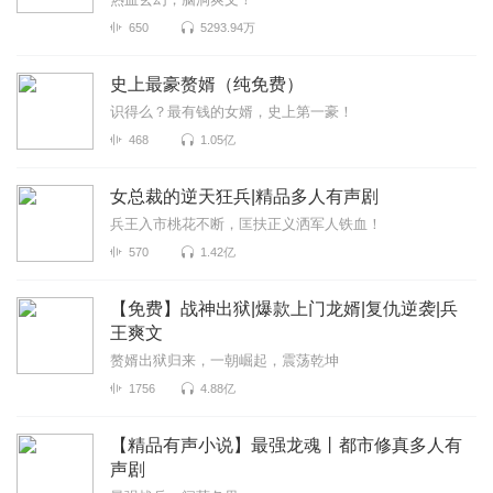
650
5293.94万
史上最豪赘婿（纯免费）
识得么？最有钱的女婿，史上第一豪！
468
1.05亿
女总裁的逆天狂兵|精品多人有声剧
兵王入市桃花不断，匡扶正义洒军人铁血！
570
1.42亿
【免费】战神出狱|爆款上门龙婿|复仇逆袭|兵
王爽文
赘婿出狱归来，一朝崛起，震荡乾坤
1756
4.88亿
【精品有声小说】最强龙魂丨都市修真多人有
声剧