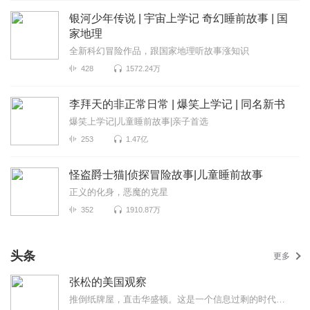
银河少年传说 | 宇宙上学记 奇幻睡前故事 | 国
家地理
全新科幻冒险作品，跟国家地理听故事涨知识
428
1572.24万
李拜天的非正常日常 | 爆笑上学记 | 同名新书
爆笑上学记|儿童睡前故事|亲子首选
253
1.47亿
怪盗爵士猫|侦探冒险故事|儿童睡前故事
正义的化身，恶魔的克星
352
1910.87万
头条
更多
张松的美国观察
推倒纸牌屋，直击华盛顿。这是一个信息过剩的时代，也是一个真相迷离的时代。美国既是中国发展最重要的...