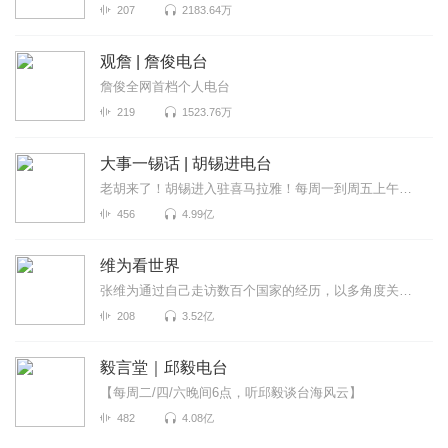
207
2183.64万
观詹 | 詹俊电台
詹俊全网首档个人电台
219
1523.76万
大事一锡话 | 胡锡进电台
老胡来了！胡锡进入驻喜马拉雅！每周一到周五上午喜马拉雅独家呈现，胡锡进为全网听众拨开重重迷雾，听...
456
4.99亿
维为看世界
张维为通过自己走访数百个国家的经历，以多角度关注世界政局变化，跟进社会热门话题，见微知著的分析国...
208
3.52亿
毅言堂｜邱毅电台
【每周二/四/六晚间6点，听邱毅谈台海风云】
482
4.08亿