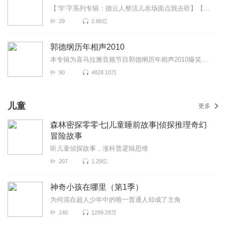
【‘学’字系列专辑：德云人整活儿名场面点我去听】【德云“怯”字系列专辑：是谁又在充胖子点我去听...
29
2.86亿
郭德纲历年相声2010
本专辑为喜马拉雅音频节目郭德纲历年相声2010爆笑上线！为您带来《日本梆子》《似曾相识的人》《玉堂春...
90
4828.10万
儿童
更多
森林密探零零七|儿童睡前故事|侦探推理奇幻
冒险故事
听儿童侦探故事，涨科普逻辑思维
207
1.29亿
神奇小孩在哪里（第1季）
为何混在超人少年中的唯一普通人却成了主角
140
1299.29万