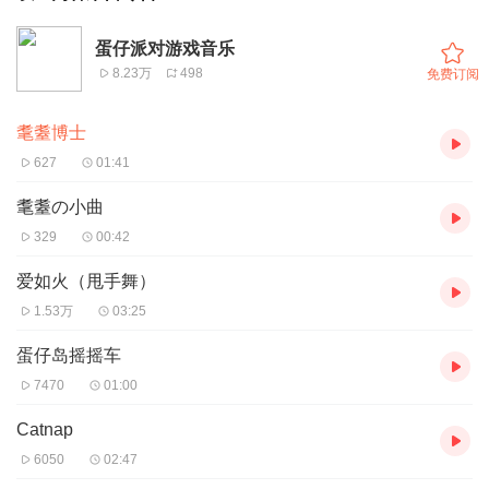
蛋仔派对游戏音乐
8.23万
498
免费订阅
耄耋博士
627
01:41
耄耋の小曲
329
00:42
爱如火（甩手舞）
1.53万
03:25
蛋仔岛摇摇车
7470
01:00
Catnap
6050
02:47