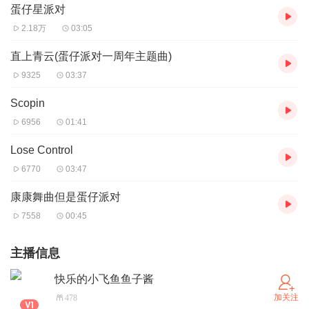
蛋仔星派对
2.18万
03:05
直上青云(蛋仔派对一周年主题曲)
9325
03:37
Scopin
6956
01:41
Lose Control
6770
03:47
康康舞曲但是蛋仔派对
7558
00:45
主播信息
快乐的小飞鱼鱼子酱
加关注
478