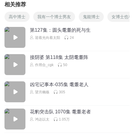
相关推荐
高中博士
我有一个博士男友
鬼能博士
女博士也有
第127集：圆头耄耋的死与生
迎着光向着太阳
24
接阴婆 第118集 太阴耄耋阵
作用合_cgk
50
凶宅记事本-035集 耄耋老人
望月幽殇
305
花豹突击队 1070集 耄耋老者
鸿达以太
1.05万