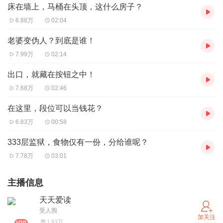
床在墙上，马桶在头顶，这什么房子？
6.88万
02:04
老婆变伪人？到底是谁！
7.99万
02:14
出口，就藏在按钮之中！
7.68万
02:46
在这里，段位可以当钱花？
6.83万
00:58
333层监狱，食物仅有一份，分给谁呢？
7.78万
03:01
主播信息
天天爱读
受人围
加关注
1.93万