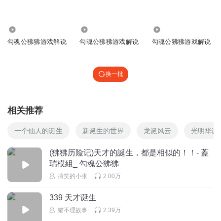
超高校级的希望党
史上最牛逼的毁灭方法。
3439.68万
517.51万
50.83万
回复
2025-06-21
0
勾魂公狒狒游戏解说
勾魂公狒狒游戏解说
勾魂公狒狒游戏解说
1850261rxrq
回复 @
超高校级的希望党
:
差不多。
换一批
1850261rxrq
你们就单纯觉得这个很似曾相识。
回复
2026-05-30
相关推荐
0
一个仙人的诞生
新诞生的世界
龙诞风云
光明华诞
泰坦监控人111
AK夜路蠢哭了？还是你的号码是多少吃完饭了都阿姐🇮🇪
(狒狒历险记)天才的誕生，都是相似的！！- 蓋
回复
2025-05-17
0
瑞模組_ 勾魂公狒狒
搞笑的小张
2.00万
339 天才诞生
猫不理故事
2.39万