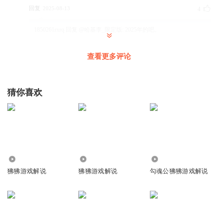
回复
2025-08-13
4
1850261rxrq
回复 @
哈基李_限定版
:
2025年的吧。
查看更多评论
1850261rxrq
牛顿开始是因为他好奇为什么苹果会掉下来是什么力量在牵
扯，然后他思考出了引力。
猜你喜欢
回复
2026-05-30
1
泰坦监控人111
巴特看看特化不低6咯啊in北京没了all
回复
2025-05-17
1
127.31万
24.11万
42.19万
泰坦监控人111
狒狒游戏解说
狒狒游戏解说
勾魂公狒狒游戏解说
啊呀
回复
2025-05-17
1