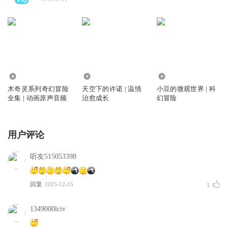
4386
4
94
木奇灵系列奇幻冒险
天空下的许诺 | 温情
小豆的微观世界 | 科
全集 | 动画原声音频
治愈成长
幻冒险
用户评论
听友515053398
回复
2025-12-15
1
1349000lciv