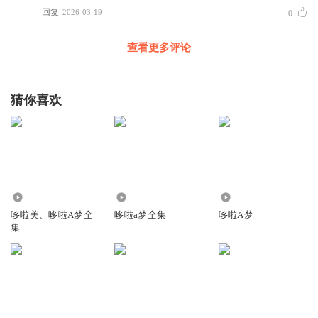
回复
2026-03-19
0
查看更多评论
猜你喜欢
372
3.35万
4.36万
哆啦美、哆啦A梦全
哆啦a梦全集
哆啦A梦
集