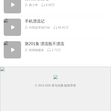
曲小奇
6.06万
手机漂流记
叫我远哥就行dy
65.81万
第201集 漂流瓶不漂流
鼓捣猫频道
2.72万
© 2014-
2026
喜马拉雅 版权所有