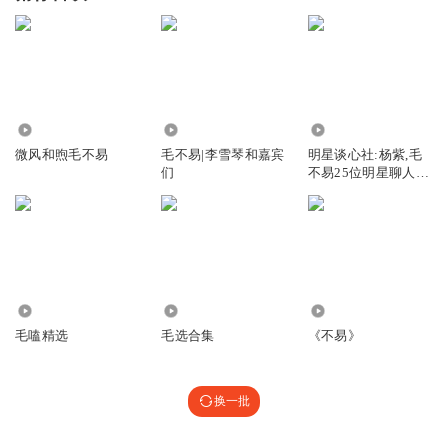
909
6520
25.04万
微风和煦毛不易
毛不易|李雪琴和嘉宾
明星谈心社:杨紫,毛
们
不易25位明星聊人生
焦虑
86.29万
280
5934
毛嗑精选
毛选合集
《不易》
换一批