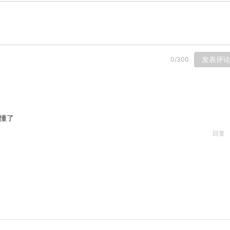
发表评
0
/
300
懂了
回复