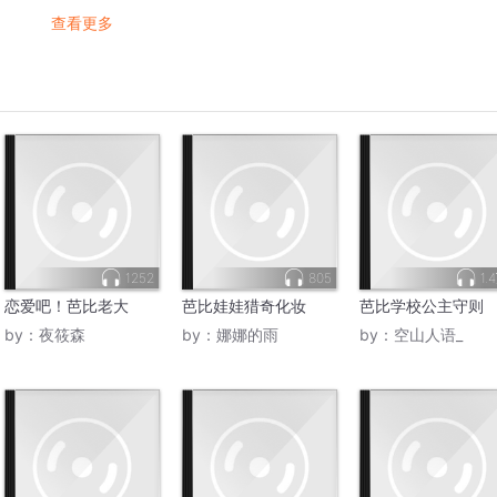
查看更多
1252
805
1.
恋爱吧！芭比老大
芭比娃娃猎奇化妆
芭比学校公主守则
by：
夜筱森
by：
娜娜的雨
by：
空山人语_