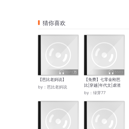
猜你喜欢
107.5万
5503
【芭比老妈说】
【免费】七零金刚芭
比|穿越|年代文|虐渣
by：
芭比老妈说
by：
绿芽77