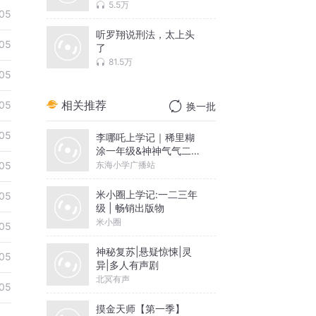
名影视制作中
5.5万
05
听罗翔说刑法，太上头
05
了
81.5万
05
相关推荐
05
换一批
05
李哪吒上学记｜稀里糊
涂一年级&神神气气二年
级
东海小学广播站
05
米小圈上学记:一二三年
05
级 | 畅销出版物
米小圈
05
神秘复苏|悬疑惊悚|灵
05
异|多人有声剧
北冥有声
05
摸金天师【第一季】