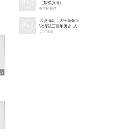
（紫襟演播）
有声的紫襟
话说清朝丨大宇茶馆细
说清朝三百年历史|从努
尔哈赤到末代皇帝溥仪|
大宇茶馆
康熙雍正乾隆
4万