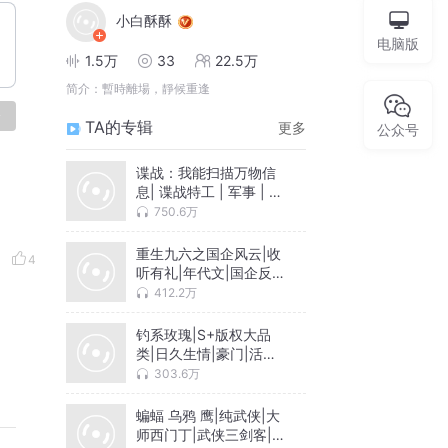
小白酥酥
电脑版
1.5万
33
22.5万
简介：
暫時離場，靜候重逢
论
TA的专辑
更多
公众号
谍战：我能扫描万物信
息| 谍战特工 | 军事 | 抗
日| 热血|布局流|卧底
750.6万
重生九六之国企风云|收
4
听有礼|年代文|国企反腐
改革|职业文|励志|爽文|
412.2万
智商在线
钓系玫瑰|S+版权大品
类|日久生情|豪门|活色
生香|腹黑|多人有声剧
303.6万
蝙蝠 乌鸦 鹰|纯武侠|大
师西门丁|武侠三剑客|同