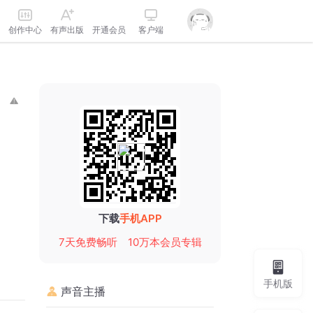
创作中心
有声出版
开通会员
客户端
下载
手机APP
7天免费畅听
10万本会员专辑
手机版
声音主播