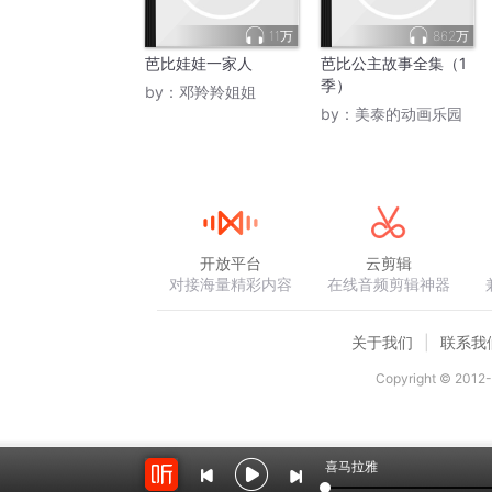
11万
862万
芭比娃娃一家人
芭比公主故事全集（1
季）
by：
邓羚羚姐姐
by：
美泰的动画乐园
开放平台
云剪辑
对接海量精彩内容
在线音频剪辑神器
关于我们
联系我
Copyright © 2012-
喜马拉雅