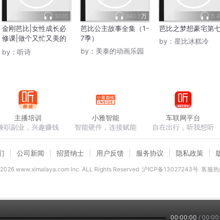
3035
840.5万
5.
金刚芭比|女性成长必
芭比公主故事全集（1-
芭比之梦想豪宅第
修课|做个又忙又美的
7季）
by：
星比冰糕冷
女子
by：
美泰的动画乐园
by：
听诗
主播培训
小雅智能
车联网平台
兼职副业，兴趣赚钱
智能硬件，连接赋能
自在出行，听我想听
们
公司新闻
招贤纳士
用户反馈
服务协议
隐私政策
2026
www.ximalaya.com lnc. ALL Rights Reserved
沪ICP备13027243号
客服热线
00:00:00
/
00:00