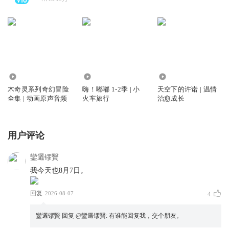
4478
13
5
木奇灵系列奇幻冒险
嗨！嘟嘟 1-2季 | 小
天空下的许诺 | 温情
全集 | 动画原声音频
火车旅行
治愈成长
用户评论
鑾邐镠贀
我今天也8月7日。
回复
2026-08-07
4
鑾邐镠贀
回复 @
鑾邐镠贀
:
有谁能回复我，交个朋友。