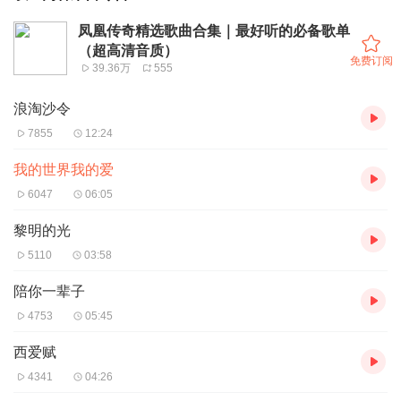
凤凰传奇精选歌曲合集｜最好听的必备歌单
（超高清音质）
免费订阅
39.36万
555
浪淘沙令
7855
12:24
我的世界我的爱
6047
06:05
黎明的光
5110
03:58
陪你一辈子
4753
05:45
西爱赋
4341
04:26