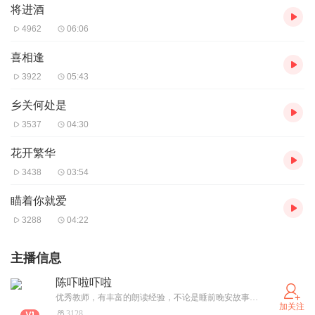
将进酒
4962
06:06
喜相逢
3922
05:43
乡关何处是
3537
04:30
花开繁华
3438
03:54
瞄着你就爱
3288
04:22
主播信息
陈吓啦吓啦
优秀教师，有丰富的朗读经验，不论是睡前晚安故事，还是考级内容分享，还是美文世界，来这里都能听到，还有丰富的后期制作让你一饱耳福哦
加关注
3128