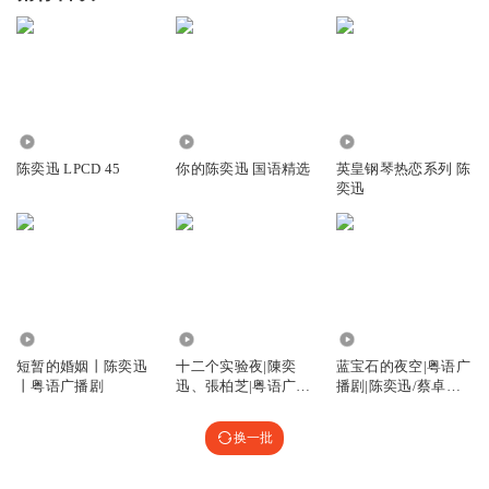
282
855
1671
陈奕迅 LPCD 45
你的陈奕迅 国语精选
英皇钢琴热恋系列 陈
奕迅
3305
4497
818
短暂的婚姻丨陈奕迅
十二个实验夜|陳奕
蓝宝石的夜空|粤语广
丨粤语广播剧
迅、張柏芝|粤语广播
播剧|陈奕迅/蔡卓妍
剧
（阿Sa）
换一批