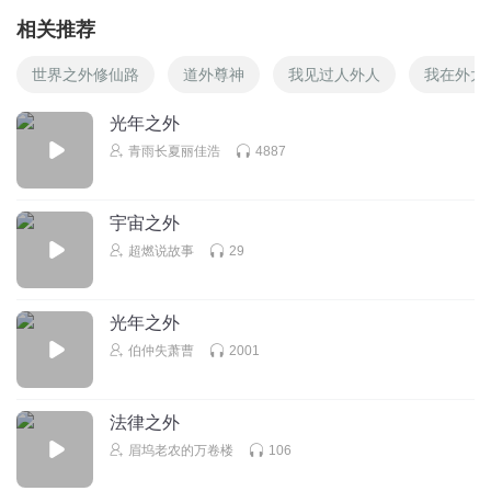
相关推荐
世界之外修仙路
道外尊神
我见过人外人
我在外太
光年之外
青雨长夏丽佳浩
4887
宇宙之外
超燃说故事
29
光年之外
伯仲失萧曹
2001
法律之外
眉坞老农的万卷楼
106