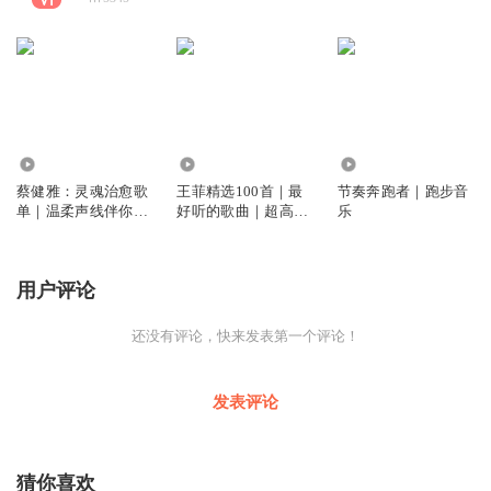
1651
2045
1068
蔡健雅：灵魂治愈歌
王菲精选100首｜最
节奏奔跑者｜跑步音
单｜温柔声线伴你入
好听的歌曲｜超高清
乐
眠
音质
用户评论
还没有评论，快来发表第一个评论！
发表评论
猜你喜欢