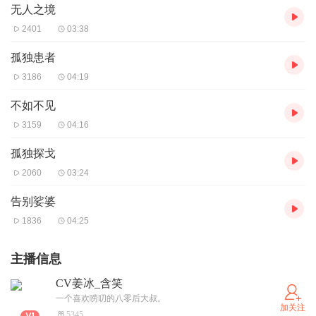
无人之境
2401
03:38
孤独患者
3186
04:19
不如不见
3159
04:16
孤独探戈
2060
03:24
告别娑婆
1836
04:25
主播信息
CV姜冰_含笑
一个喜欢唠叨的八零后大叔。
加关注
5345