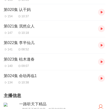
第020集 认干妈
154
10:37
第021集 泯然众人
147
10:18
第022集 李半仙儿
141
08:52
第023集 枯木逢春
140
09:07
第024集 命劫再临1
134
10:38
主播信息
一路听天下精品