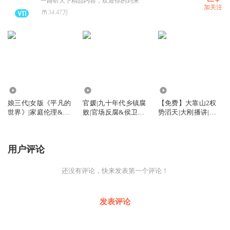
一路听天下精品内容，欢迎你的到来
加关注
34.47万
8268
5711
390.83万
娘三代|女版《平凡的
官媛|九十年代乡镇腐
【免费】大靠山2权
世界》|家庭伦理&年
败|官场反腐&侯卫东|
势滔天|大刚播讲|侯
代乡土爆款
潜规则
卫东&上位&官途官
神
用户评论
还没有评论，快来发表第一个评论！
发表评论