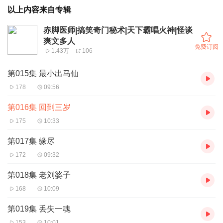
以上内容来自专辑
赤脚医师|搞笑奇门秘术|天下霸唱火神|怪谈
爽文多人
免费订阅
1.43万
106
第015集 最小出马仙
178
09:56
第016集 回到三岁
175
10:33
第017集 缘尽
172
09:32
第018集 老刘婆子
168
10:09
第019集 丢失一魂
153
10:01