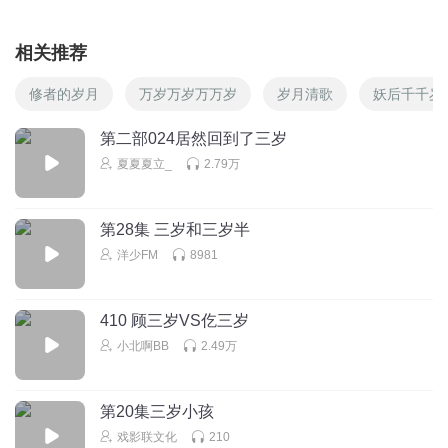
相关推荐
修者的岁月
万岁万岁万万岁
岁月清歌
妖后千千岁
第二部024居然回到了三岁
夏夏夏立_
2.79万
第28集 三岁和三岁半
洋少FM
8981
410 顾三岁VS仡三岁
小北啊BB
2.49万
第20集三岁小孩
戏影联文化
210