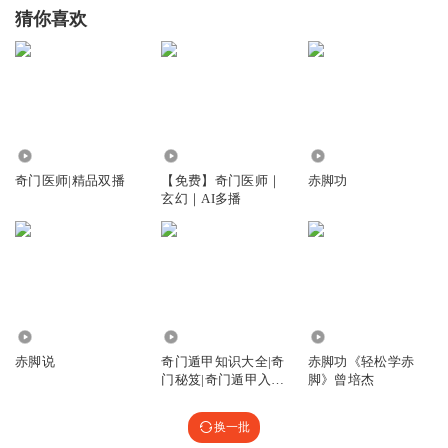
猜你喜欢
7.51万
7.05万
6.43万
奇门医师|精品双播
【免费】奇门医师｜
赤脚功
玄幻｜AI多播
2.48万
1.13万
3.65万
赤脚说
奇门遁甲知识大全|奇
赤脚功《轻松学赤
门秘笈|奇门遁甲入门
脚》曾培杰
到精通
换一批