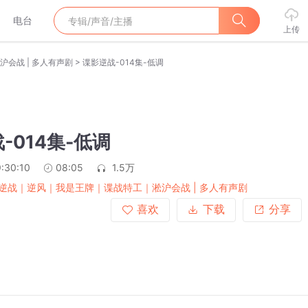
电台
上传
>
会战 | 多人有声剧
谍影逆战-014集-低调
-014集-低调
:30:10
08:05
1.5万
逆战｜逆风｜我是王牌｜谍战特工｜淞沪会战 | 多人有声剧
喜欢
下载
分享