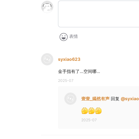
表情
syxiao623
金手指有了…空间哪…
2025-07
壹壹_嫣然有声
回复
@
syxia
2025-07