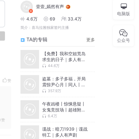
壹壹_嫣然有声
电脑版
4.6万
69
33.4万
简介：
喜马拉雅独家签约主播
论
TA的专辑
更多
公众号
【免费】我和空姐荒岛
求生的日子｜多人有声
剧
44.6万
盗墓：多子多福，开局
赞
震惊尹心月丨同人丨盗
墓丨后宫丨多人有声剧
357.9万
午夜凶楼丨惊悚悬疑丨
女鬼竞技场丨超雄附体
丨多人有声剧
6.4万
赞
谍战：暗刀1939｜谍战
特工｜多人有声剧