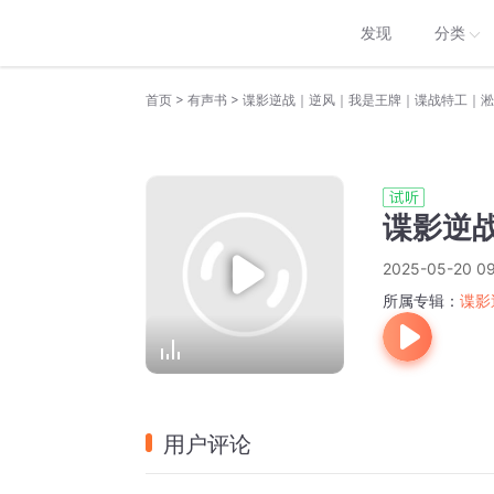
发现
分类
>
>
首页
有声书
谍影逆战｜逆风｜我是王牌｜谍战特工｜淞沪
谍影逆战
2025-05-20 09
所属专辑：
谍影
用户评论