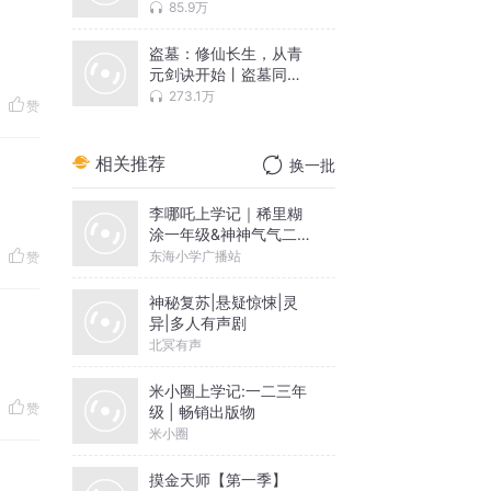
85.9万
盗墓：修仙长生，从青
元剑诀开始丨盗墓同人
+ 修仙爽文丨多人有声
273.1万
赞
剧
相关推荐
换一批
李哪吒上学记｜稀里糊
涂一年级&神神气气二年
级
东海小学广播站
赞
神秘复苏|悬疑惊悚|灵
异|多人有声剧
北冥有声
米小圈上学记:一二三年
赞
级 | 畅销出版物
米小圈
摸金天师【第一季】