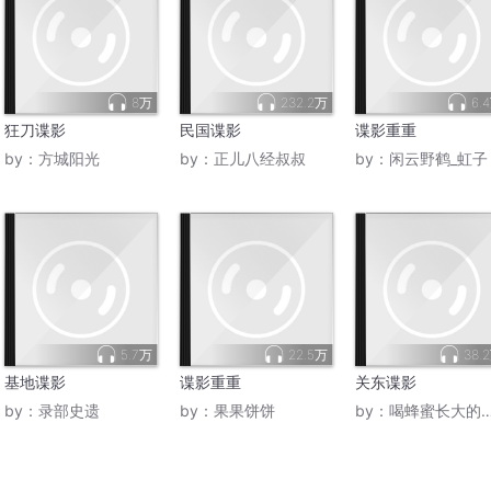
8万
232.2万
6.
狂刀谍影
民国谍影
谍影重重
by：
方城阳光
by：
正儿八经叔叔
by：
闲云野鹤_虹子
5.7万
22.5万
38.
基地谍影
谍影重重
关东谍影
by：
录部史遗
by：
果果饼饼
by：
喝蜂蜜长大的豆沙包