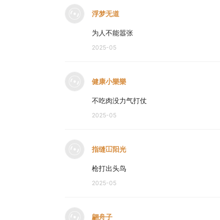
浮梦无道
为人不能嚣张
2025-05
健康小樂樂
不吃肉没力气打仗
2025-05
指缝冚阳光
枪打出头鸟
2025-05
翩舟子