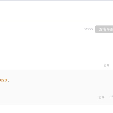
发表评
0
/
300
回复
o623
：
回复