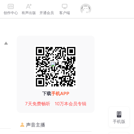
创作中心
有声出版
开通会员
客户端
下载
手机APP
7天免费畅听
10万本会员专辑
手机版
声音主播