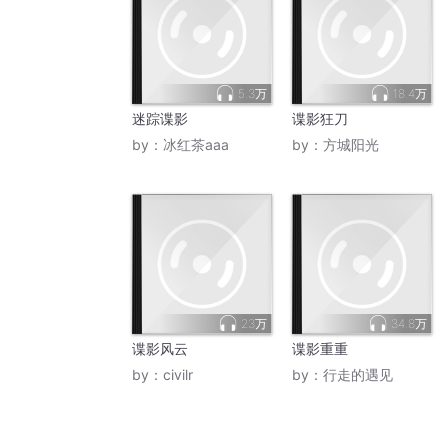
5.3万
18.4万
迷踪谍影
谍影狂刀
by：
冰红茶aaa
by：
方城阳光
23万
34.8万
谍影风云
谍影重重
by：
civilr
by：
行走的遇见