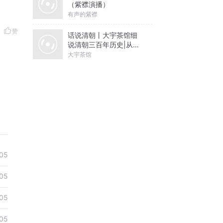
（紫襟演播）
有声的紫襟
赞
话说清朝丨大宇茶馆细
说清朝三百年历史|从努
尔哈赤到末代皇帝溥仪|
大宇茶馆
康熙雍正乾隆
05
05
05
05