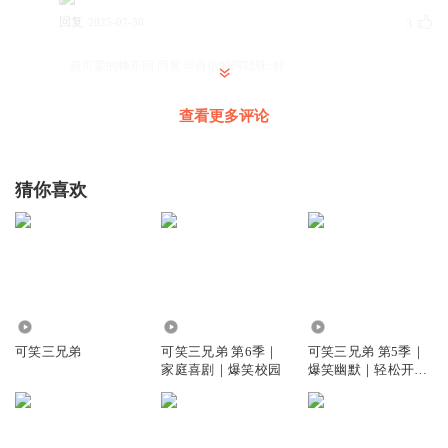
回复
2025-07-30
3
超可爱的蜂乐回
回复 @
自信的阿聪呀
:
好
查看更多评论
聪明睿智多多
这…………………
猜你喜欢
回复
2025-05-25
2
自信的阿聪呀
日本说中国打不过他们，结果1945年日本正式宣布投降 美国
说中国打不过他们，结果抗美援朝战争胜利 印度说中国打不
过他们，结果只打了32天就宣布投降 我们有一个强大的祖
1.04万
805.34万
899.92万
国，我为我们的祖国感到自豪
然后可以给我点个关注
可笑三兄弟
可笑三兄弟 第6季｜
可笑三兄弟 第5季｜
呗，有关必回哟！
家庭喜剧｜爆笑校园
爆笑幽默｜轻松开学
｜番茄小学
回复
2025-07-30
0
听友380636392