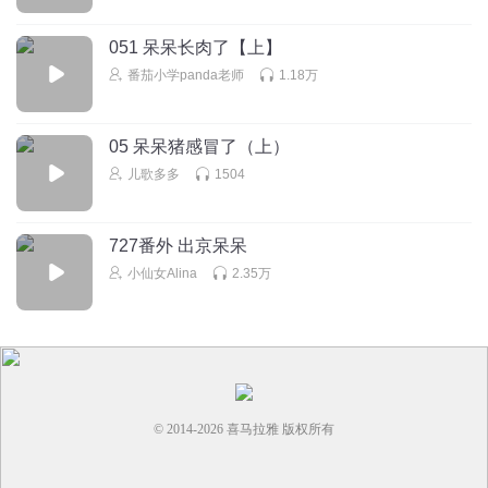
回复
2025-05-22
0
051 呆呆长肉了【上】
悸舟绵
番茄小学panda老师
1.18万
就
回复
2025-06-05
0
05 呆呆猪感冒了（上）
儿歌多多
1504
727番外 出京呆呆
小仙女Alina
2.35万
© 2014-
2026
喜马拉雅 版权所有