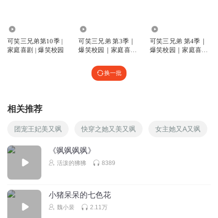
🇨🇳
回复
2026-01-25
0
71.42万
2864.61万
1071.32万
可笑三兄弟第10季 |
可笑三兄弟 第3季｜
可笑三兄弟 第4季｜
听友384515351
家庭喜剧 | 爆笑校园
爆笑校园｜家庭喜剧
爆笑校园｜家庭喜剧
｜番茄小学
｜番茄小学
这样
换一批
回复
2025-12-15
0
听友384515351
相关推荐
他吞吞吐吐吞吞吐吐
回复
2025-12-15
0
团宠王妃美又飒
快穿之她又美又飒
女主她又A又飒
灡临
《飒飒飒飒》
2
活泼的狒狒
8389
回复
2025-05-24
0
小猪呆呆的七色花
星移_至高无上的神
魏小裴
2.11万
1