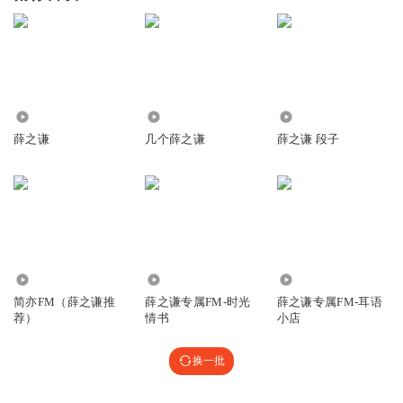
3.12万
2942
2.77万
薛之谦
几个薛之谦
薛之谦 段子
9.23万
6153
3242
简亦FM（薛之谦推
薛之谦专属FM-时光
薛之谦专属FM-耳语
荐）
情书
小店
换一批