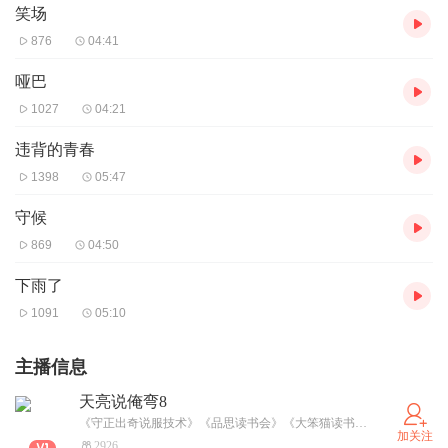
笑场
876
04:41
哑巴
1027
04:21
违背的青春
1398
05:47
守候
869
04:50
下雨了
1091
05:10
主播信息
天亮说俺弯8
《守正出奇说服技术》《品思读书会》《大笨猫读书会》创始人
加关注
2926