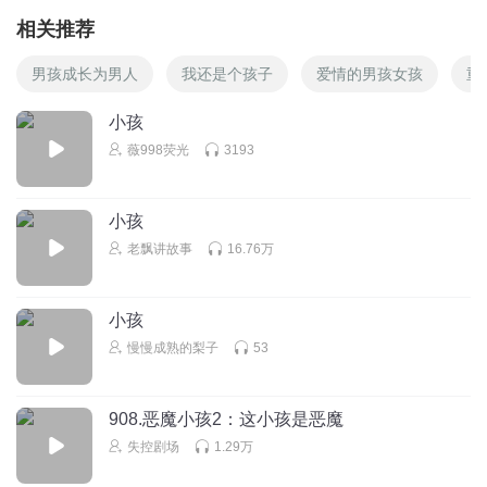
相关推荐
男孩成长为男人
我还是个孩子
爱情的男孩女孩
重
小孩
薇998荧光
3193
小孩
老飘讲故事
16.76万
小孩
慢慢成熟的梨子
53
908.恶魔小孩2：这小孩是恶魔
失控剧场
1.29万