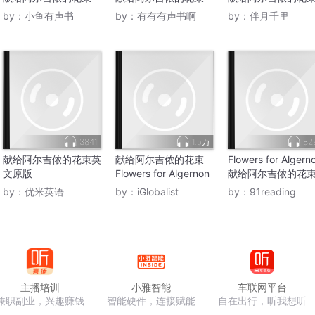
by：
小鱼有声书
by：
有有有声书啊
by：
伴月千里
3841
1.5万
82
献给阿尔吉侬的花束英
献给阿尔吉侬的花束
Flowers for Algern
文原版
Flowers for Algernon
献给阿尔吉侬的花
by：
优米英语
by：
iGlobalist
by：
91reading
主播培训
小雅智能
车联网平台
兼职副业，兴趣赚钱
智能硬件，连接赋能
自在出行，听我想听