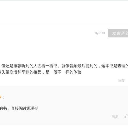
发表评
0
/
300
，但还是推荐听到的人去看一看书。就像音频最后提到的，这本书是查理
傲失望崩溃和平静的接受，是一段不一样的体验
回复
林
：
的书，直接阅读原著哈
回复