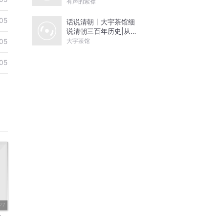
有声的紫襟
05
话说清朝丨大宇茶馆细
说清朝三百年历史|从努
尔哈赤到末代皇帝溥仪|
大宇茶馆
05
康熙雍正乾隆
05
27
束