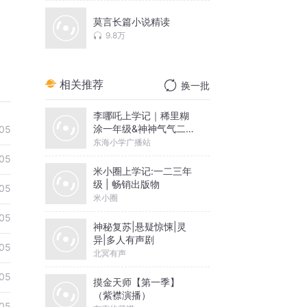
莫言长篇小说精读
9.8万
相关推荐
换一批
李哪吒上学记｜稀里糊
涂一年级&神神气气二年
05
级
东海小学广播站
05
米小圈上学记:一二三年
级 | 畅销出版物
05
米小圈
05
神秘复苏|悬疑惊悚|灵
异|多人有声剧
05
北冥有声
05
摸金天师【第一季】
（紫襟演播）
05