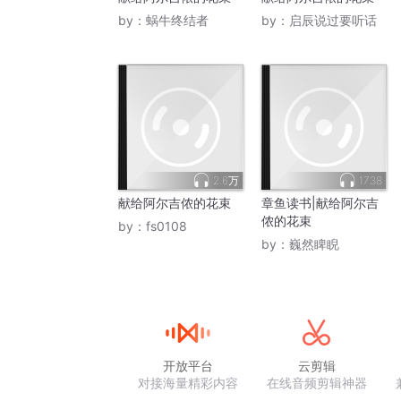
by：
蜗牛终结者
by：
启辰说过要听话
2.6万
1738
献给阿尔吉侬的花束
章鱼读书|献给阿尔吉
侬的花束
by：
fs0108
by：
巍然睥睨
开放平台
云剪辑
对接海量精彩内容
在线音频剪辑神器