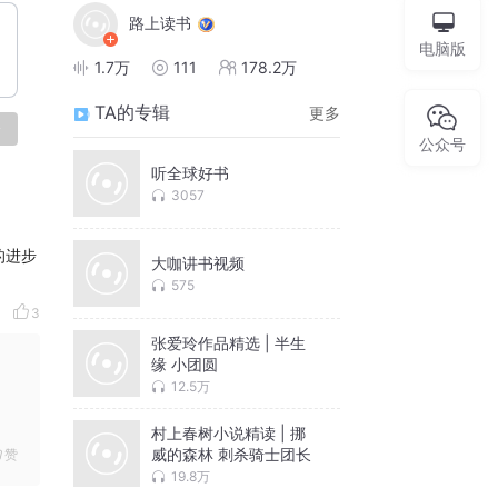
路上读书
电脑版
1.7万
111
178.2万
TA的专辑
更多
论
公众号
听全球好书
3057
的进步
大咖讲书视频
575
3
张爱玲作品精选 | 半生
缘 小团圆
12.5万
村上春树小说精读 | 挪
威的森林 刺杀骑士团长
赞
19.8万