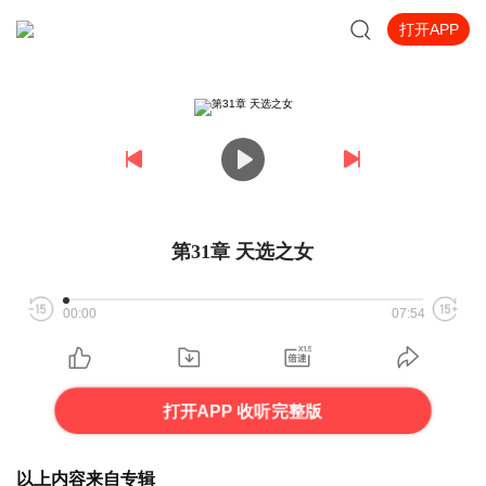
打开APP
第31章 天选之女
00:00
07:54
打开APP 收听完整版
以上内容来自专辑