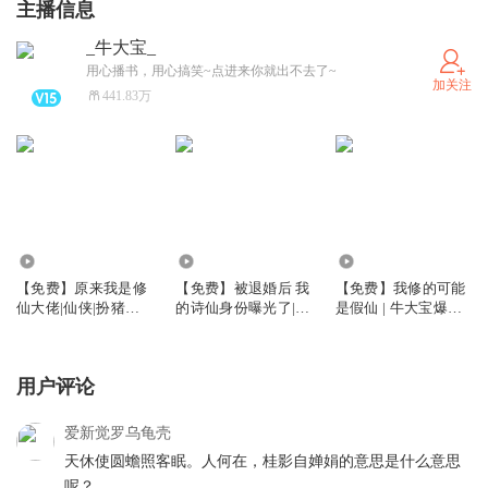
主播信息
_牛大宝_
用心播书，用心搞笑~点进来你就出不去了~
加关注
441.83万
187.09万
235.14万
251.41万
【免费】原来我是修
【免费】被退婚后 我
【免费】我修的可能
仙大佬|仙侠|扮猪吃
的诗仙身份曝光了|逍
是假仙 | 牛大宝爆笑
虎|多人有声剧
遥小贵婿|穿越架空逆
演播 | 多人有声剧
袭
用户评论
爱新觉罗乌龟壳
天休使圆蟾照客眠。人何在，桂影自婵娟的意思是什么意思
呢？