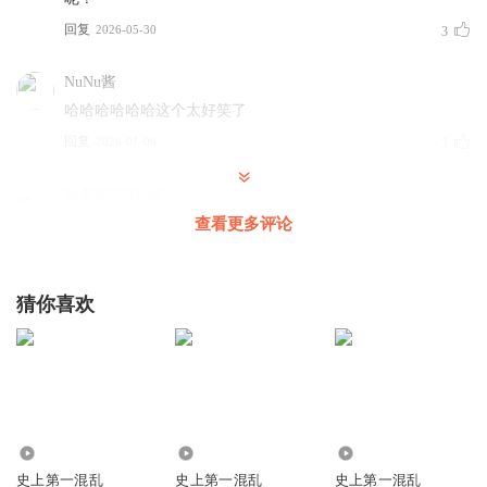
回复
2026-05-30
3
NuNu酱
哈哈哈哈哈哈这个太好笑了
回复
2026-01-06
3
听友465959568
我是小孩😂
查看更多评论
回复
2025-07-07
2
猜你喜欢
1867850vgyo
回复 @
听友465959568
:
我也是
爱你用脚踹
主播你放心大胆地说吧，我们这里没有小孩子、小学生，都
是老司机、老代驾，在驾校学习时，老师早就教会我们如何
安全地开车了。
3.42万
1888
587.10万
回复
2026-01-23
1
史上第一混乱
史上第一混乱
史上第一混乱