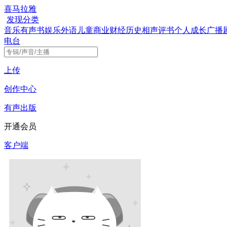
喜马拉雅
发现
分类
音乐
有声书
娱乐
外语
儿童
商业财经
历史
相声评书
个人成长
广播
电台
上传
创作中心
有声出版
开通会员
客户端