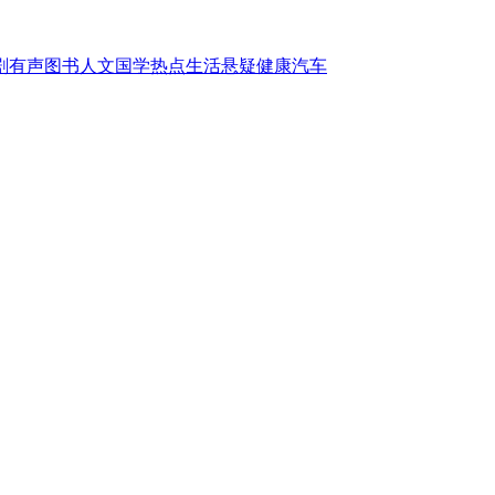
剧
有声图书
人文国学
热点
生活
悬疑
健康
汽车