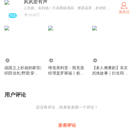
夙夙爱有声
人生路、名利场！不若两杯清茶、摆弄花草，岁岁听书来度！ #喜播声工场签约主播# 世间纷乱 你我相伴o(^_^)o 夙夙最博爱 啥书都喜欢 你来点单 我来做 -》 粉丝团 等你
加关注
19.84万
46.38万
16.13万
147.32万
战国之上杉姐的家臣|
缔造美利坚：我竞选
【多人燃番剧】东京
织田信长|野望|穿越|
经理是罗斯福丨权谋
武侠故事｜衍生同人
日本战国|姐姐后宫|
智斗丨博弈崛起丨逆
｜热血综漫改动画｜
多人|热血漫画同人
袭翻盘丨智囊对话丨
二次元口碑｜都市异
灵魂导师丨多人有声
能轻小说
用户评论
剧
还没有评论，快来发表第一个评论！
发表评论