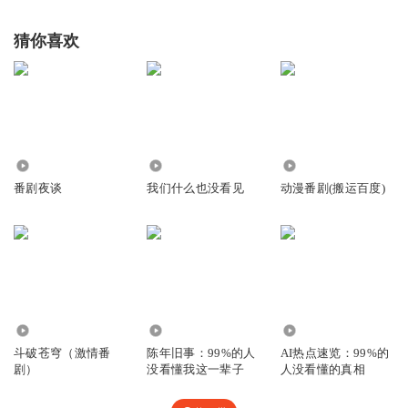
猜你喜欢
340
234
22.63万
番剧夜谈
我们什么也没看见
动漫番剧(搬运百度)
1.98万
6936
2.00万
斗破苍穹（激情番
陈年旧事：99%的人
AI热点速览：99%的
剧）
没看懂我这一辈子
人没看懂的真相