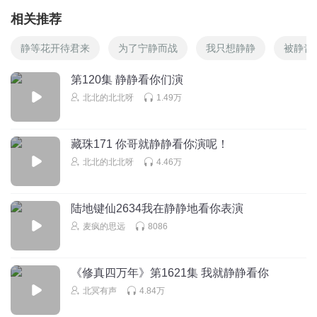
相关推荐
静等花开待君来
为了宁静而战
我只想静静
被静音
第120集 静静看你们演
北北的北北呀
1.49万
藏珠171 你哥就静静看你演呢！
北北的北北呀
4.46万
陆地键仙2634我在静静地看你表演
麦疯的思远
8086
《修真四万年》第1621集 我就静静看你
北冥有声
4.84万