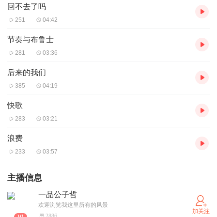
回不去了吗
251
04:42
节奏与布鲁士
281
03:36
后来的我们
385
04:19
快歌
283
03:21
浪费
233
03:57
主播信息
一品公子哲
欢迎浏览我这里所有的风景
加关注
2886