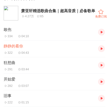
萧亚轩精选歌曲合集｜超高音质｜必备歌单
4.27万
65
免费订阅
敢伤
334
04:10
静静的看你
322
04:43
狂想曲
291
03:44
开始爱
282
03:07
旧事
222
01:15