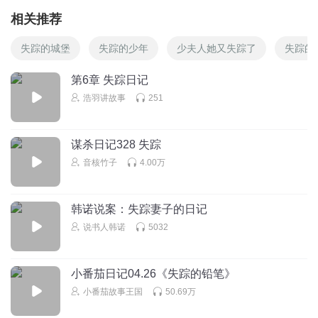
相关推荐
失踪的城堡
失踪的少年
少夫人她又失踪了
失踪的
第6章 失踪日记
浩羽讲故事
251
谋杀日记328 失踪
音核竹子
4.00万
韩诺说案：失踪妻子的日记
说书人韩诺
5032
小番茄日记04.26《失踪的铅笔》
小番茄故事王国
50.69万