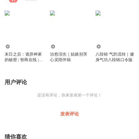
2.64万
4846
405
末日之后：诡异神冢
治愈泪光｜姑娘别哭
八段锦·气韵流转｜健
的秘密 | 智商在线 |
心灵陪伴辑
身气功八段锦口令版
灵异 | 免费有声小说 |
诡神冢
用户评论
还没有评论，快来发表第一个评论！
发表评论
猜你喜欢