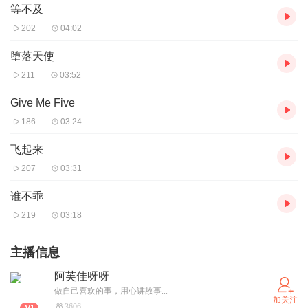
等不及
202
04:02
堕落天使
211
03:52
Give Me Five
186
03:24
飞起来
207
03:31
谁不乖
219
03:18
主播信息
阿芙佳呀呀
做自己喜欢的事，用心讲故事...
加关注
3606