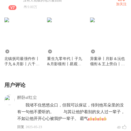
没有天花板的地方最自由
加关注
9.00万
1933.74万
742.47万
62.19万
北镇抚司最强仵作丨
重生九零年代丨子九
异案录丨月影＆沅也
子九＆月影丨八千里
&月影领衔丨易观珵
领衔＆王上旁白丨古
路旁白丨古风推理探
旁白丨商战&爽文
风探案
案
用户评论
醉卧af红尘
我堵不住悠悠众口，但我可以保证，传到他耳朵里的没
有一句他不爱听的。 与其让他护着别的女人过一辈子，
不如让他开开心心被我护一辈子。 霸气
回复
2025-05-23
49