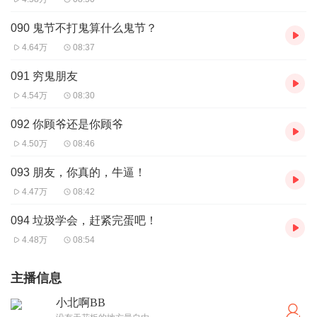
090 鬼节不打鬼算什么鬼节？
4.64万
08:37
091 穷鬼朋友
4.54万
08:30
092 你顾爷还是你顾爷
4.50万
08:46
093 朋友，你真的，牛逼！
4.47万
08:42
094 垃圾学会，赶紧完蛋吧！
4.48万
08:54
主播信息
小北啊BB