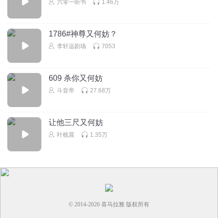
六零一听书
1.46万
你敢把主角写弯我就弃书
回复
2025-11-02
3
1786#神尊又何妨？
东凤fufu
回复 @
星期衵
:
拜托本来就是双男主，有没有看清楚题材
李轩远剧场
7053
类型
609 杀你又何妨
依宸宸
斗音帝
27.68万
辈分各论各的，也不会乱
回复
2025-05-21
7
让他三尺又何妨
听友385124680
叶梳晨
1.35万
顾二哥哥到底是什么做的？难道真是狐狸转生么？居然是第
一个看到郁猪想拱自家白菜
回复
2025-09-21
7
© 2014-
2026
喜马拉雅 版权所有