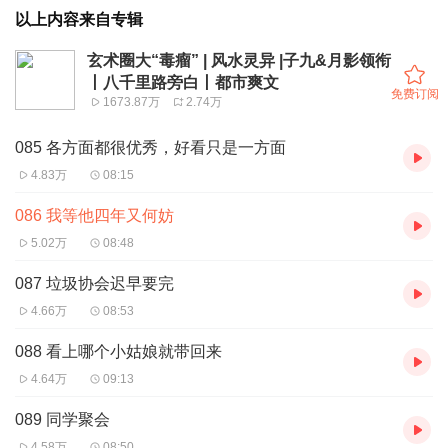
以上内容来自专辑
玄术圈大“毒瘤” | 风水灵异 |子九&月影领衔
丨八千里路旁白丨都市爽文
免费订阅
1673.87万
2.74万
085 各方面都很优秀，好看只是一方面
4.83万
08:15
086 我等他四年又何妨
5.02万
08:48
087 垃圾协会迟早要完
4.66万
08:53
088 看上哪个小姑娘就带回来
4.64万
09:13
089 同学聚会
4.58万
08:50