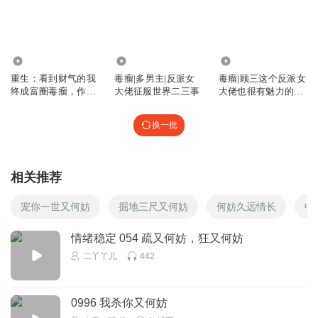
Oo一眼千年oO
我等他四年又何妨，这就是非他不可了呗，哇哦～
回复
2025-05-21
11
3.47万
14.80万
1.22万
重生：看到财气的我
毒瘤|多男主|反派女
毒瘤|顾三这个反派女
Oo一眼千年oO
终成富圈毒瘤，作
大佬征服世界二三事
大佬也很有魅力的对
郁总的喜欢就是这么坦坦荡荡
者：丑不是罪
吧！？
回复
2025-05-21
10
换一批
敏小月
回复 @
独酌無相见
:
女的才是百合。
相关推荐
淺雲栖月_
宠你一世又何妨
掘地三尺又何妨
何妨久远情长
中
小可爱顾阳，不是让你去找三哥吗
回复
2025-05-21
8
情绪稳定 054 疏又何妨，狂又何妨
二丫丫儿
442
蝴蝶6542
回复 @
淺雲栖月_
:
蔷薇
0996 我杀你又何妨
星期衵