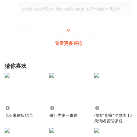
轻捻素笺执笔写流年
回复 @
醉卧af红尘
:
好霸气的郁总 我喜欢
淺雲栖月_
郁择：找自己媳妇儿为什么要藏着掖着
查看更多评论
回复
2025-05-21
26
钩乐郡_香瓜
猜你喜欢
郁泽已经明晃晃的喜欢了吗？
回复
2025-05-21
18
Oo一眼千年oO
赵鹏宇以后知道顾叶和郁泽是一对会咋想？😂
回复
2025-05-21
2.43万
408
2377
10
电竞毒瘤集结营
修仙界第一毒瘤
情绪“毒瘤”治愈术|10
露萤清夜y
回复 @
Oo一眼千年oO
:
小舅妈哈哈哈哈
天情绪管理课程