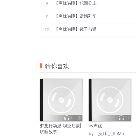
【声优哄睡】犯困公主
8
【声优哄睡】遗憾列车
9
【声优哄睡】镜子与猫
10
猜你喜欢
13.9万
54
梦想行动派|职业启蒙|
cv声优
哄睡故事
by：
挽月心_SoMo