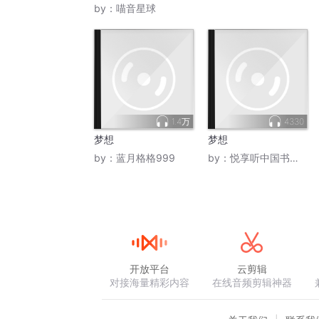
by：
喵音星球
1.4万
4330
梦想
梦想
by：
蓝月格格999
by：
悦享听中国书友会
开放平台
云剪辑
对接海量精彩内容
在线音频剪辑神器