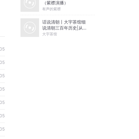
（紫襟演播）
有声的紫襟
话说清朝丨大宇茶馆细
说清朝三百年历史|从努
尔哈赤到末代皇帝溥仪|
大宇茶馆
康熙雍正乾隆
05
05
05
05
05
05
05