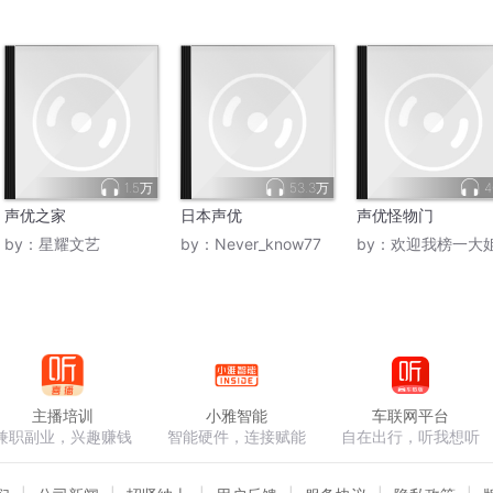
1.5万
53.3万
4
声优之家
日本声优
声优怪物门
by：
星耀文艺
by：
Never_know77
by：
欢迎我榜一大
主播培训
小雅智能
车联网平台
兼职副业，兴趣赚钱
智能硬件，连接赋能
自在出行，听我想听