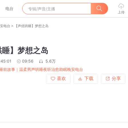
电台
上传
>
安电台
【声优哄睡】梦想之岛
哄睡】梦想之岛
:45:01
09:56
5.6万
睡前故事｜温柔男声哄睡夜听治愈助眠晚安电台
喜欢
下载
分享