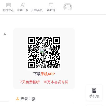
创作中心
有声出版
开通会员
客户端
下载
手机APP
7天免费畅听
10万本会员专辑
手机版
声音主播