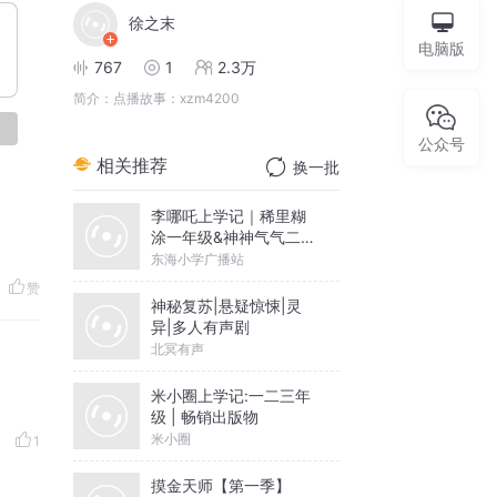
徐之末
电脑版
767
1
2.3万
简介：
点播故事：xzm4200
论
公众号
相关推荐
换一批
李哪吒上学记｜稀里糊
涂一年级&神神气气二年
级
东海小学广播站
赞
神秘复苏|悬疑惊悚|灵
异|多人有声剧
北冥有声
米小圈上学记:一二三年
级 | 畅销出版物
米小圈
1
摸金天师【第一季】