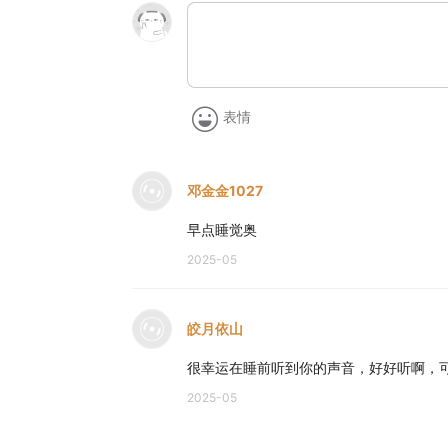
表情
邓金金1027
早点睡觉奥
2025-05
皎月依山
很幸运在睡前听到你的声音，好好听啊，
2025-05