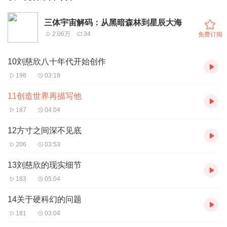
三体宇宙解码：从黑暗森林到星辰大海
2.06万
34
免费订阅
10刘慈欣八十年代开始创作
198
03:18
11创造世界再描写他
187
04:04
12方寸之间深不见底
206
03:53
13刘慈欣的现实细节
183
05:04
14关于硬科幻的问题
181
03:04