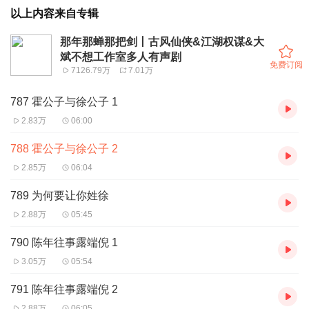
以上内容来自专辑
那年那蝉那把剑丨古风仙侠&江湖权谋&大
斌不想工作室多人有声剧
免费订阅
7126.79万
7.01万
787 霍公子与徐公子 1
2.83万
06:00
788 霍公子与徐公子 2
2.85万
06:04
789 为何要让你姓徐
2.88万
05:45
790 陈年往事露端倪 1
3.05万
05:54
791 陈年往事露端倪 2
2.88万
06:05