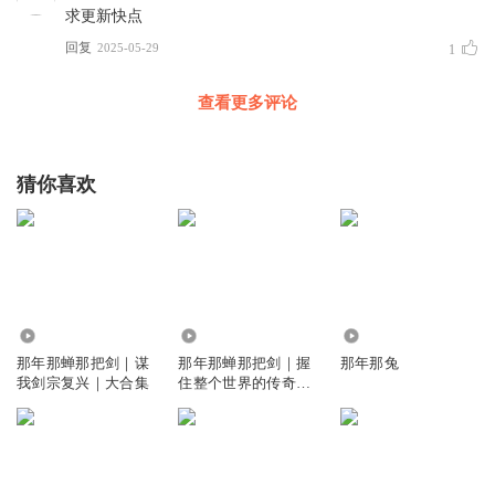
求更新快点
回复
2025-05-29
1
查看更多评论
猜你喜欢
3401
1516
193
那年那蝉那把剑｜谋
那年那蝉那把剑｜握
那年那兔
我剑宗复兴｜大合集
住整个世界的传奇故
事