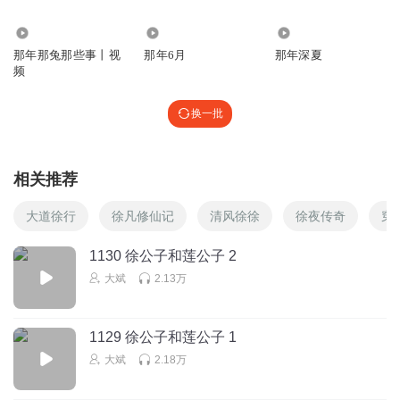
7.47万
1021
2.92万
那年那兔那些事丨视
那年6月
那年深夏
频
换一批
相关推荐
大道徐行
徐凡修仙记
清风徐徐
徐夜传奇
穿
1130 徐公子和莲公子 2
大斌
2.13万
1129 徐公子和莲公子 1
大斌
2.18万