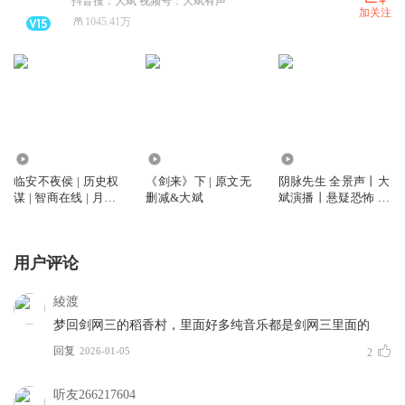
抖音搜：大斌 视频号：大斌有声
加关注
1045.41万
6751.89万
12.11亿
5831.24万
临安不夜侯 | 历史权
《剑来》下 | 原文无
阴脉先生 全景声丨大
谋 | 智商在线 | 月关
删减&大斌
斌演播丨悬疑恐怖 |
作品 | 大斌演播 | 多
道术玄学&精品多人
人有声剧
剧丨多人有声剧
用户评论
綾渡
梦回剑网三的稻香村，里面好多纯音乐都是剑网三里面的
回复
2026-01-05
2
听友266217604