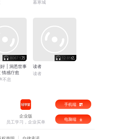
道
暮寒城
8067.5万
12.85亿
好 | 洞悉世事
读者
 情感疗愈
读者
声不息
手机端
企业版
电脑端
员工学习，企业买单
版权声明
自律承诺