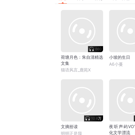
860
荷塘月色：朱自清精选
小坡的生日
文集
A6小蔓
猫语风言_鹿苑X
10.8万
文摘拾读
夜听声屿VO
化文学漂流
明明正是我