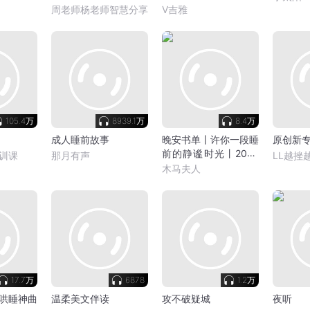
录》分享
周老师杨老师智慧分享
V吉雅
105.4万
8939.1万
8.4万
成人睡前故事
晚安书单丨许你一段睡
原创新
前的静谧时光丨2026
训课
那月有声
LL越挫
木马讲书
木马夫人
17.7万
6878
1.2万
哄睡神曲
温柔美文伴读
攻不破疑城
夜听