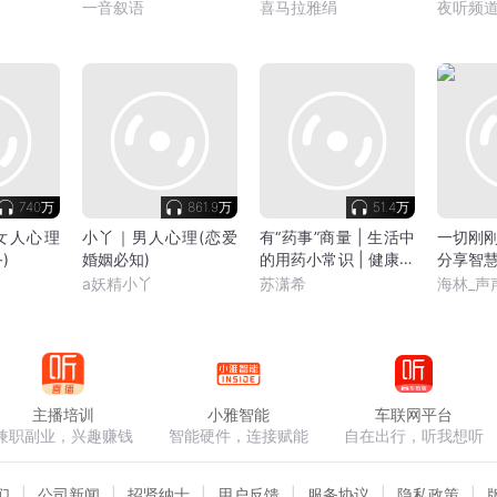
一音叙语
喜马拉雅绢
夜听频
740万
861.9万
51.4万
女人心理
小丫｜男人心理(恋爱
有“药事”商量 | 生活中
一切刚刚
)
婚姻必知)
的用药小常识 | 健康养
分享智慧
生
a妖精小丫
苏潇希
海林_声
主播培训
小雅智能
车联网平台
兼职副业，兴趣赚钱
智能硬件，连接赋能
自在出行，听我想听
们
公司新闻
招贤纳士
用户反馈
服务协议
隐私政策