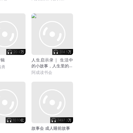
20.9万
314.5万
专辑
人生启示录｜ 生活中
的小故事，人生里的大
越勇
智慧
阿成读书会
10.10亿
7497.3万
故事会 成人睡前故事