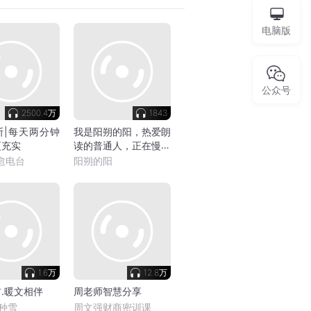
电脑版
公众号
2500.4万
1843
斯|每天两分钟
我是阳朔的阳，热爱朗
更充实
读的普通人，正在慢慢
养号升级中
愈电台
阳朔的阳
1.6万
12.8万
.暖文相伴
周老师智慧分享
种雪
周文强财商密训课