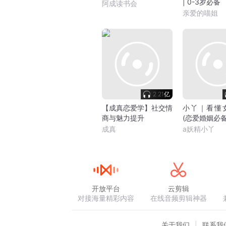
| 0-3岁必备
阿成读书会
亲爱的喵姐
2.21亿
【成真恋爱学】社交情
小丫｜看懂
商与魅力提升
(恋爱婚姻必备
成真
a妖精小丫
开放平台
云剪辑
对接海量精彩内容
在线音频剪辑神器
关于我们
联系我