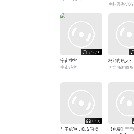
声屿漫游VOY
947.7万
宇宙乘客
杨韵冉说人性
宇宙乘客
周文强财商密
8.5万
与子成说，晚安问候
【免费】宝宝