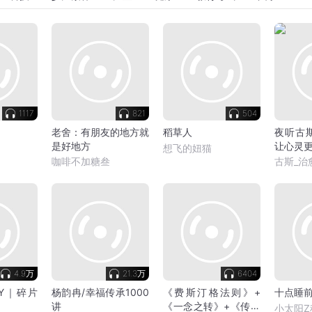
1117
821
504
老舍：有朋友的地方就
稻草人
夜听古
是好地方
让心灵
想飞的妞猫
咖啡不加糖叁
古斯_治
4.9万
21.3万
6404
Y｜碎片
杨韵冉/幸福传承1000
《费斯汀格法则》+
十点睡前
讲
《一念之转》+《传习
小太阳Z