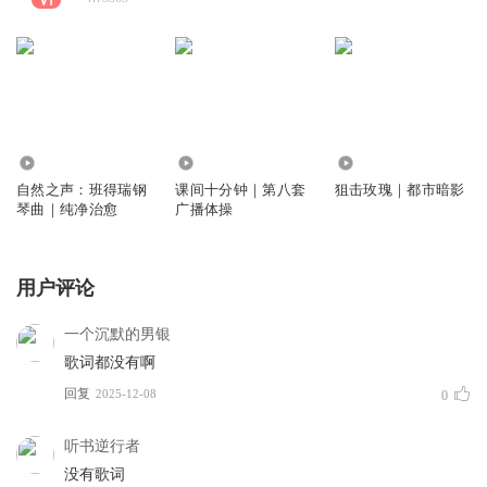
1632
173
1194
自然之声：班得瑞钢
课间十分钟｜第八套
狙击玫瑰｜都市暗影
琴曲｜纯净治愈
广播体操
用户评论
一个沉默的男银
歌词都没有啊
回复
2025-12-08
0
听书逆行者
没有歌词