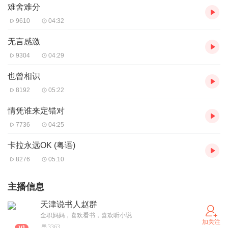
难舍难分
9610
04:32
无言感激
9304
04:29
也曾相识
8192
05:22
情凭谁来定错对
7736
04:25
卡拉永远OK (粤语)
8276
05:10
主播信息
天津说书人赵群
全职妈妈，喜欢看书，喜欢听小说
加关注
3363