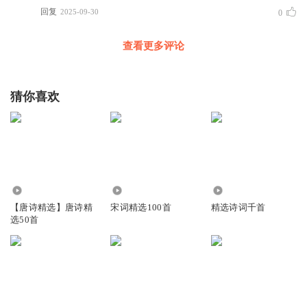
回复
2025-09-30
0
查看更多评论
猜你喜欢
1.22万
3508
16.76万
【唐诗精选】唐诗精
宋词精选100首
精选诗词千首
选50首