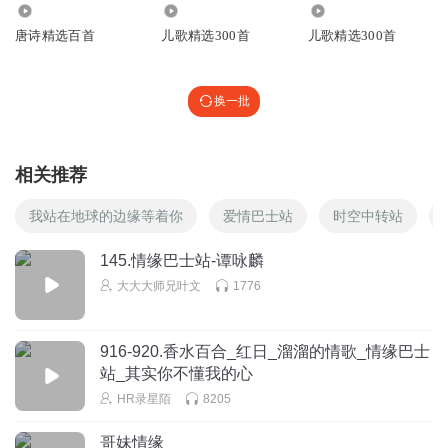
3564
165.08万
7.43万
唐诗精选百首
儿歌精选300首
儿歌精选300首
换一批
相关推荐
我站在地球的边缘等着你
爱情巴士站
时空中转站
145.情缘巴士站-谭咏麟
大大大师兄叶文
1776
916-920.香水百合_红日_溜溜的情歌_情缘巴士
站_其实你不懂我的心
HR录星陌
8205
哥妹情缘