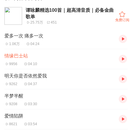
谭咏麟精选100首｜超高清音质｜必备金曲
歌单
免费订阅
25.75万
451
爱多一次 痛多一次
1.06万
04:24
情缘巴士站
9956
04:10
明天你是否依然爱我
9262
04:37
半梦半醒
9208
03:30
爱情陷阱
8621
03:54