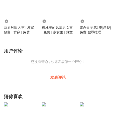
74.62万
1.11万
1.56万
两界种田大亨 | 发家
树林里的风流男女事
谋杀日记第1季|悬疑|
致富 | 群穿 | 免费
| 免费 | 多女主 | 爽文
免费|犯罪推理
用户评论
还没有评论，快来发表第一个评论！
发表评论
猜你喜欢