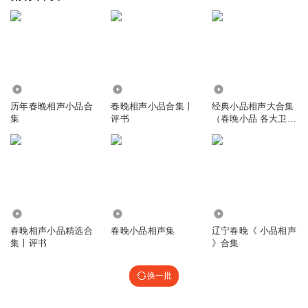
16.37万
50.17万
46.61万
历年春晚相声小品合
春晚相声小品合集丨
经典小品相声大合集
集
评书
（春晚小品 各大卫视
相声）
181.75万
1.58万
440.54万
春晚相声小品精选合
春晚小品相声集
辽宁春晚《 小品相声
集丨评书
》合集
换一批