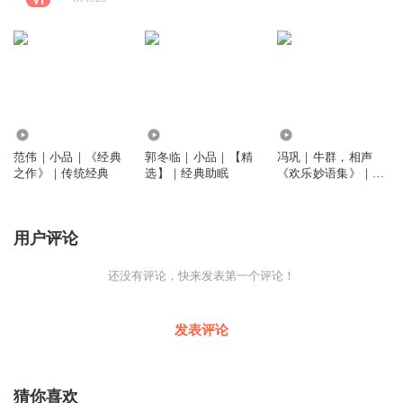
4672
9444
1.80万
范伟｜小品｜《经典
郭冬临｜小品｜【精
冯巩｜牛群，相声
之作》｜传统经典
选】｜经典助眠
《欢乐妙语集》｜经
典
用户评论
还没有评论，快来发表第一个评论！
发表评论
猜你喜欢