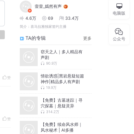
壹壹_嫣然有声
电脑版
4.6万
69
33.4万
简介：
喜马拉雅独家签约主播
论
TA的专辑
更多
公众号
窃天之人｜多人精品有
声剧
90.9万
情欲诱惑|黑岩悬疑短篇
赞
神作|精品多人有声剧
19.9万
【免费】古墓迷踪｜寻
穴探墓｜悬疑灵异
314.2万
赞
【免费】续命风水师｜
风水秘术 | AI多播