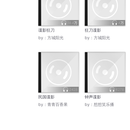
18.4万
8万
谍影狂刀
狂刀谍影
by：
方城阳光
by：
方城阳光
2428
6278
民国谍影
钟声谍影
by：
青青百香果
by：
想想笑乐播