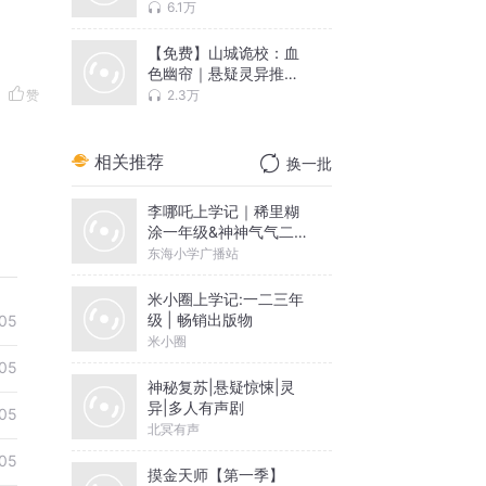
6.1万
【免费】山城诡校：血
色幽帘｜悬疑灵异推理
｜AI多播
2.3万
赞
相关推荐
换一批
李哪吒上学记｜稀里糊
涂一年级&神神气气二年
级
东海小学广播站
米小圈上学记:一二三年
级 | 畅销出版物
05
米小圈
05
神秘复苏|悬疑惊悚|灵
异|多人有声剧
05
北冥有声
05
摸金天师【第一季】