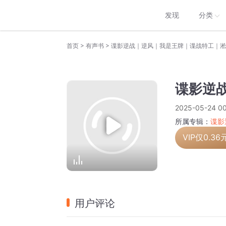
发现
分类
>
>
首页
有声书
谍影逆战｜逆风｜我是王牌｜谍战特工｜淞沪
谍影逆战
2025-05-24 00
所属专辑：
谍影
VIP仅
0.36
用户评论