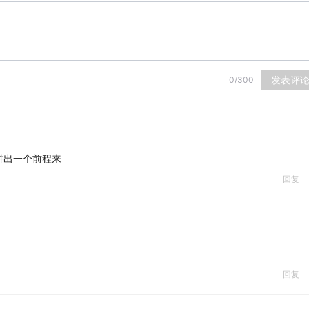
发表评
0
/
300
拼出一个前程来
回复
回复