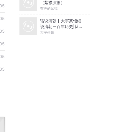
（紫襟演播）
05
有声的紫襟
05
话说清朝丨大宇茶馆细
说清朝三百年历史|从努
05
尔哈赤到末代皇帝溥仪|
大宇茶馆
康熙雍正乾隆
05
05
05