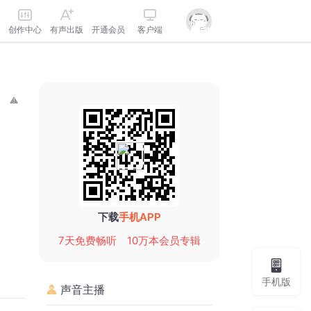
创作中心
有声出版
开通会员
客户端
下载
手机APP
7天免费畅听
10万本会员专辑
手机版
声音主播