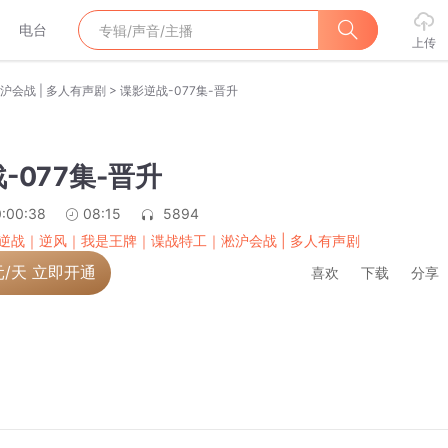
电台
上传
>
会战 | 多人有声剧
谍影逆战-077集-晋升
-077集-晋升
:00:38
08:15
5894
逆战｜逆风｜我是王牌｜谍战特工｜淞沪会战 | 多人有声剧
元/天 立即开通
喜欢
下载
分享