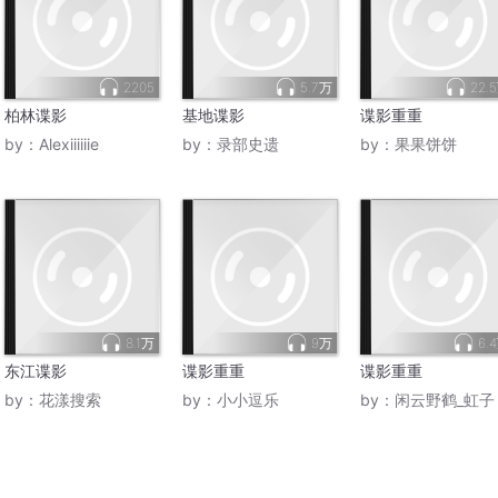
2205
5.7万
22.
柏林谍影
基地谍影
谍影重重
by：
Alexiiiiiie
by：
录部史遗
by：
果果饼饼
8.1万
9万
6.
东江谍影
谍影重重
谍影重重
by：
花漾搜索
by：
小小逗乐
by：
闲云野鹤_虹子