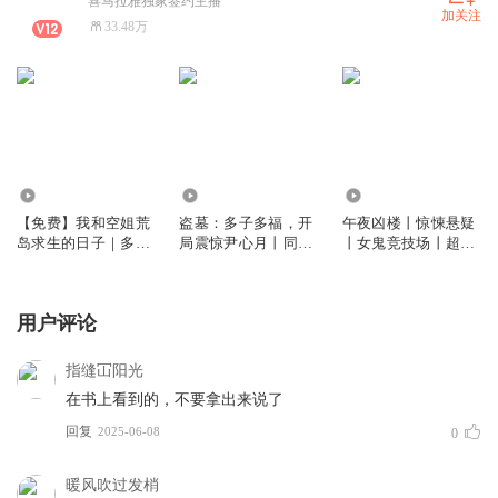
喜马拉雅独家签约主播
加关注
33.48万
44.62万
358.16万
6.53万
【免费】我和空姐荒
盗墓：多子多福，开
午夜凶楼丨惊悚悬疑
岛求生的日子｜多人
局震惊尹心月丨同人
丨女鬼竞技场丨超雄
有声剧
丨盗墓丨后宫丨多人
附体丨多人有声剧
有声剧
用户评论
指缝冚阳光
在书上看到的，不要拿出来说了
回复
2025-06-08
0
暖风吹过发梢