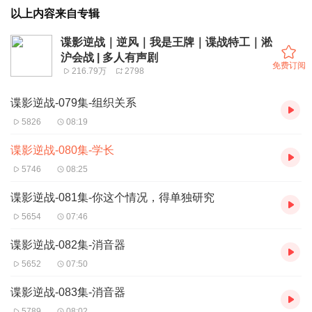
以上内容来自专辑
谍影逆战｜逆风｜我是王牌｜谍战特工｜淞
沪会战 | 多人有声剧
免费订阅
216.79万
2798
谍影逆战-079集-组织关系
5826
08:19
谍影逆战-080集-学长
5746
08:25
谍影逆战-081集-你这个情况，得单独研究
5654
07:46
谍影逆战-082集-消音器
5652
07:50
谍影逆战-083集-消音器
5789
08:02