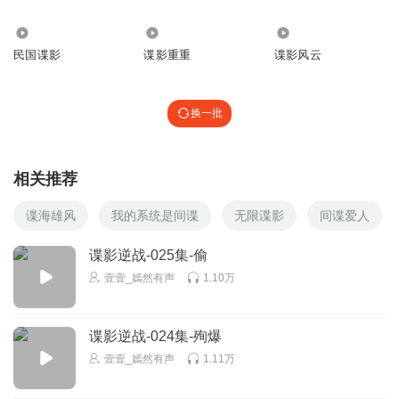
232.27万
6.43万
23.04万
民国谍影
谍影重重
谍影风云
换一批
相关推荐
谍海雄风
我的系统是间谍
无限谍影
间谍爱人
谍影逆战-025集-偷
壹壹_嫣然有声
1.10万
谍影逆战-024集-殉爆
壹壹_嫣然有声
1.11万