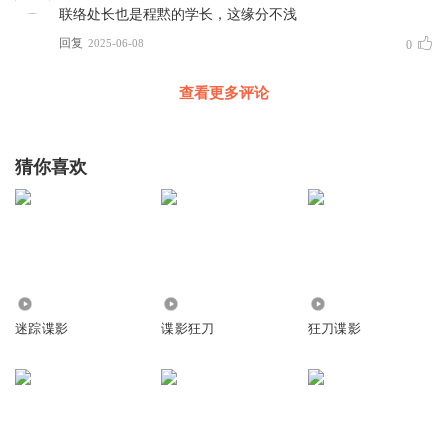
联络处长也是程黙的学长，这缘分不浅
回复
2025-06-08
0
查看更多评论
猜你喜欢
5.35万
18.41万
8.06万
迷踪谍影
谍影狂刀
狂刀谍影