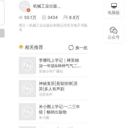
机械工业出版社电子书
电脑版
50.1万
3434
8.8万
简介：
机械工业出版社有限公司官方电子书账
号
论
公众号
相关推荐
换一批
李哪吒上学记｜稀里糊
涂一年级&神神气气二年
级
东海小学广播站
神秘复苏|悬疑惊悚|灵
异|多人有声剧
北冥有声
米小圈上学记:一二三年
级 | 畅销出版物
米小圈