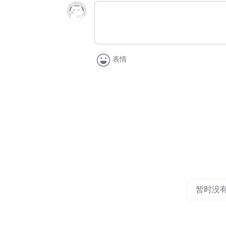
表情
暂时没