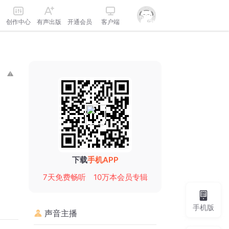
创作中心
有声出版
开通会员
客户端
下载
手机APP
7天免费畅听
10万本会员专辑
手机版
声音主播