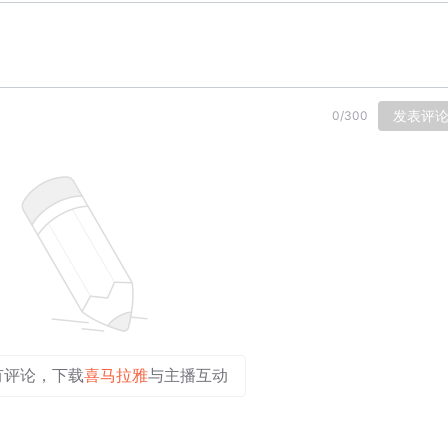
发表评
0
/
300
有评论，下载
喜马拉雅
与主播互动