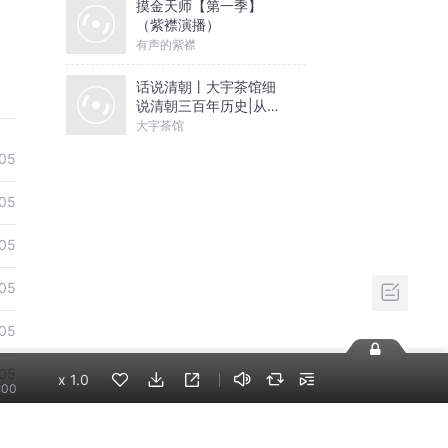
摸金天师【第一季】
（紫襟演播）
有声的紫襟
话说清朝丨大宇茶馆细
说清朝三百年历史|从努
尔哈赤到末代皇帝溥仪|
大宇茶馆
康熙雍正乾隆
05
05
05
05
05
05
x
1.0
:00
05