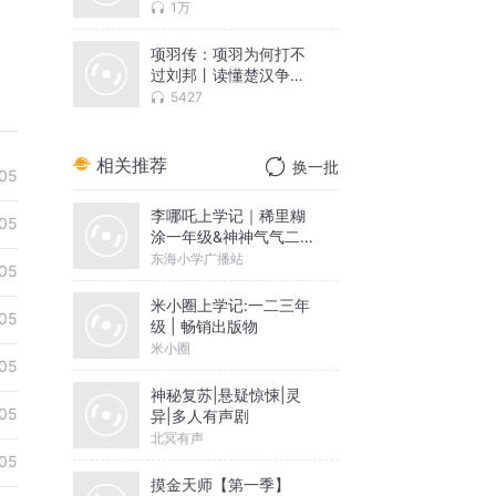
生！
1万
项羽传：项羽为何打不
过刘邦丨读懂楚汉争霸
兴衰！
5427
相关推荐
换一批
05
李哪吒上学记｜稀里糊
05
涂一年级&神神气气二年
级
东海小学广播站
05
米小圈上学记:一二三年
05
级 | 畅销出版物
米小圈
05
神秘复苏|悬疑惊悚|灵
05
异|多人有声剧
北冥有声
05
摸金天师【第一季】