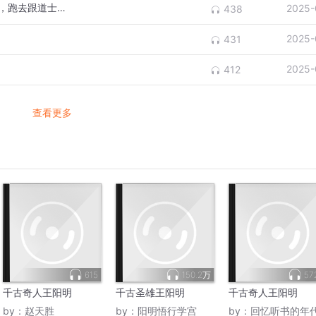
《千古圣贤-王阳明》8、新婚之夜抛下新娘，跑去跟道士谈心？
2025-
438
2025-
431
2025-
412
查看更多
615
150.2万
57
千古奇人王阳明
千古圣雄王阳明
千古奇人王阳明
by：
赵天胜
by：
阳明悟行学宫
by：
回忆听书的年