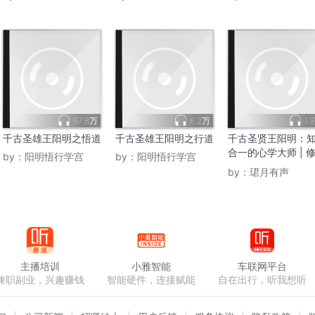
87.8万
6.2万
1.
千古圣雄王阳明之悟道
千古圣雄王阳明之行道
千古圣贤王阳明：
合一的心学大师 | 
by：
阳明悟行学宫
by：
阳明悟行学宫
之道
by：
珺月有声
主播培训
小雅智能
车联网平台
兼职副业，兴趣赚钱
智能硬件，连接赋能
自在出行，听我想听