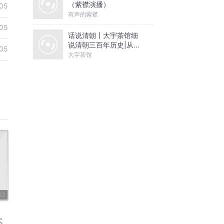
（紫襟演播）
05
有声的紫襟
05
话说清朝丨大宇茶馆细
说清朝三百年历史|从努
05
尔哈赤到末代皇帝溥仪|
大宇茶馆
康熙雍正乾隆
22
代