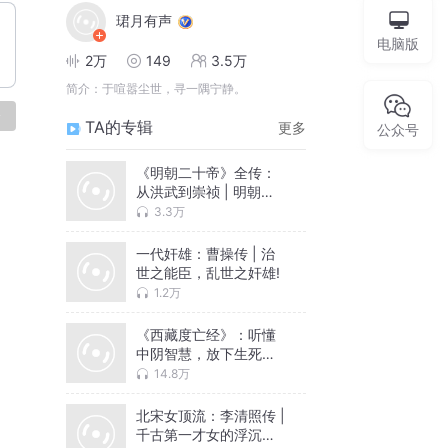
珺月有声
电脑版
2万
149
3.5万
简介：
于喧嚣尘世，寻一隅宁静。
论
TA的专辑
更多
公众号
《明朝二十帝》全传：
从洪武到崇祯 | 明朝那
些事儿
3.3万
一代奸雄：曹操传 | 治
世之能臣，乱世之奸雄!
1.2万
《西藏度亡经》：听懂
中阴智慧，放下生死恐
惧！
14.8万
北宋女顶流：李清照传 |
千古第一才女的浮沉一