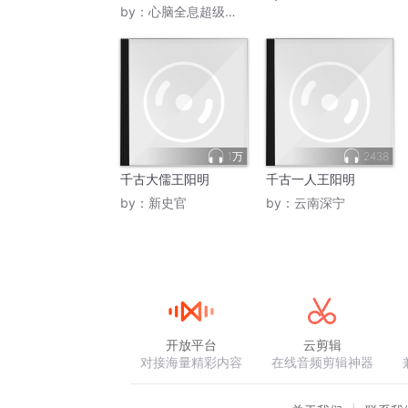
by：
心脑全息超级记忆
1万
2438
千古大儒王阳明
千古一人王阳明
by：
新史官
by：
云南深宁
开放平台
云剪辑
对接海量精彩内容
在线音频剪辑神器