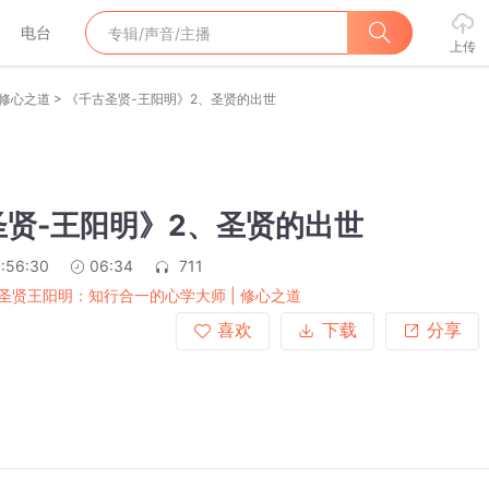
电台
上传
>
 修心之道
《千古圣贤-王阳明》2、圣贤的出世
圣贤-王阳明》2、圣贤的出世
:56:30
06:34
711
圣贤王阳明：知行合一的心学大师 | 修心之道
喜欢
下载
分享