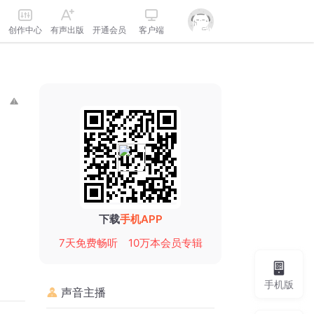
创作中心
有声出版
开通会员
客户端
下载
手机APP
7天免费畅听
10万本会员专辑
手机版
声音主播