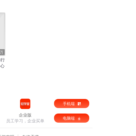
9万
知行
修心
手机端
企业版
电脑端
员工学习，企业买单