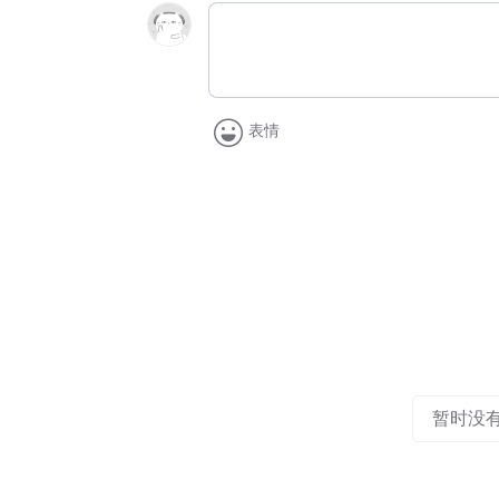
表情
暂时没