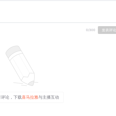
发表评
0
/
300
有评论，下载
喜马拉雅
与主播互动