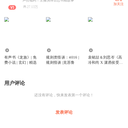
声控福利！主播演绎百态书籍故事
加关注
27.13万
11.12万
10.84万
1.34万
有声书《龙族》| 免
规则类怪谈：4016 |
袁铭喆＆刘思岑《高
费小说 | 玄幻 | 精选
规则怪谈 |克苏鲁
冷和尚 X 潇洒侯受》
古风| 强强 | 精选
用户评论
还没有评论，快来发表第一个评论！
发表评论