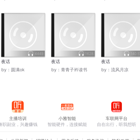
4449
1628
140.
夜话
夜话
夜话
by：
圆满ok
by：
青青子衿读书
by：
流风月凉
主播培训
小雅智能
车联网平台
兼职副业，兴趣赚钱
智能硬件，连接赋能
自在出行，听我想听