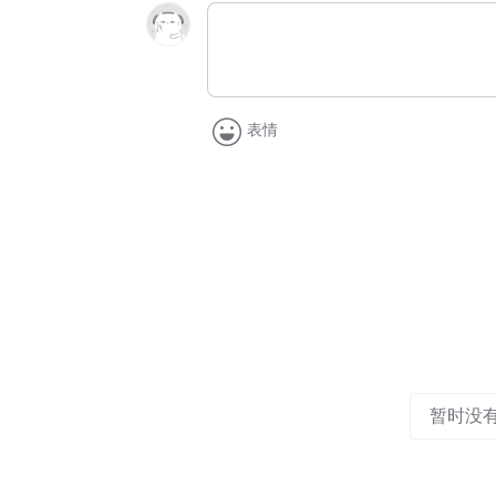
表情
暂时没