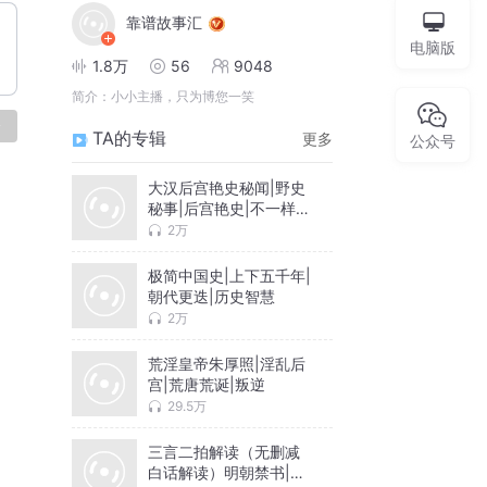
靠谱故事汇
电脑版
1.8万
56
9048
简介：
小小主播，只为博您一笑
论
TA的专辑
更多
公众号
大汉后宫艳史秘闻|野史
秘事|后宫艳史|不一样的
历史
2万
极简中国史|上下五千年|
朝代更迭|历史智慧
2万
荒淫皇帝朱厚照|淫乱后
宫|荒唐荒诞|叛逆
29.5万
三言二拍解读（无删减
白话解读）明朝禁书|人