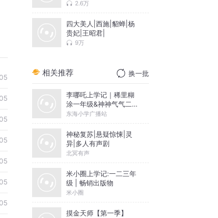
性故事
2.6万
四大美人|西施|貂蝉|杨
贵妃|王昭君|
9万
相关推荐
换一批
05
李哪吒上学记｜稀里糊
05
涂一年级&神神气气二年
级
东海小学广播站
05
神秘复苏|悬疑惊悚|灵
05
异|多人有声剧
北冥有声
05
米小圈上学记:一二三年
05
级 | 畅销出版物
米小圈
05
摸金天师【第一季】