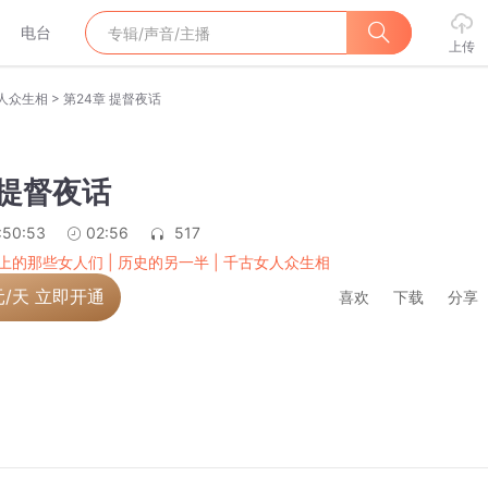
电台
上传
>
女人众生相
第24章 提督夜话
 提督夜话
:50:53
02:56
517
上的那些女人们 | 历史的另一半 | 千古女人众生相
元/天 立即开通
喜欢
下载
分享