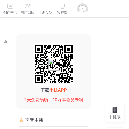
创作中心
有声出版
开通会员
客户端
下载
手机APP
7天免费畅听
10万本会员专辑
手机版
声音主播