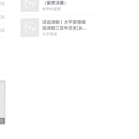
（紫襟演播）
05
有声的紫襟
05
话说清朝丨大宇茶馆细
说清朝三百年历史|从努
05
尔哈赤到末代皇帝溥仪|
大宇茶馆
康熙雍正乾隆
9万