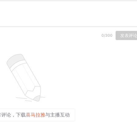
发表评
0
/
300
有评论，下载
喜马拉雅
与主播互动