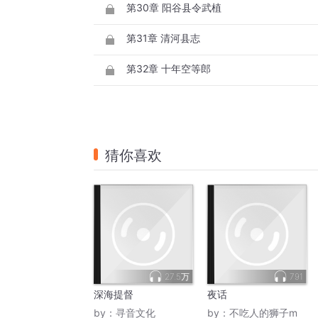
第30章 阳谷县令武植
第31章 清河县志
第32章 十年空等郎
猜你喜欢
27.5万
791
深海提督
夜话
by：
寻音文化
by：
不吃人的狮子m