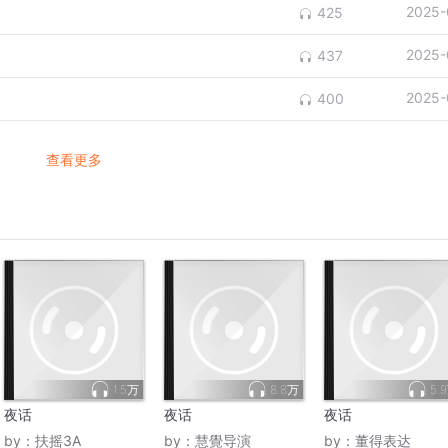
2025-
425
2025-
437
2025-
400
查看更多
1.5万
8.8万
5.
夜话
夜话
夜话
by：
扶摇3A
by：
慧覺导演
by：
董得表达