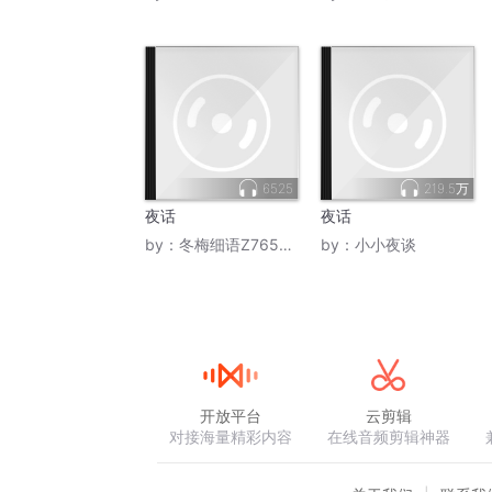
6525
219.5万
夜话
夜话
by：
冬梅细语Z765499
by：
小小夜谈
开放平台
云剪辑
对接海量精彩内容
在线音频剪辑神器