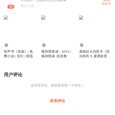
声控福利！主播演绎百态书籍故事
加关注
27.13万
11.09万
10.83万
1.33万
有声书《龙族》| 免
规则类怪谈：4016 |
袁铭喆＆刘思岑《高
费小说 | 玄幻 | 精选
规则怪谈 |克苏鲁
冷和尚 X 潇洒侯受》
古风| 强强 | 精选
用户评论
还没有评论，快来发表第一个评论！
发表评论