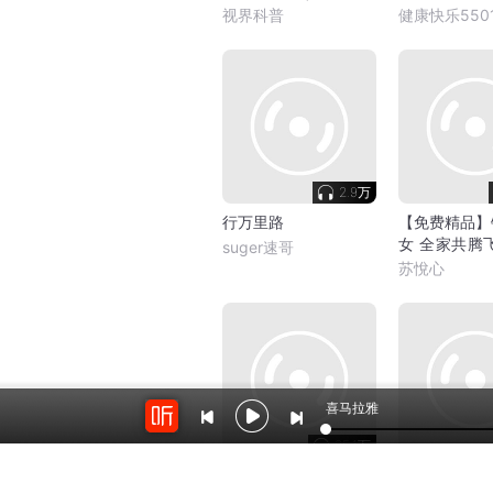
识
视界科普
健康快乐5501
2.9万
行万里路
【免费精品】
女 全家共腾
suger速哥
家受难
苏悅心
喜马拉雅
25.1万
碧水蓝天99的声音小
生活趣事