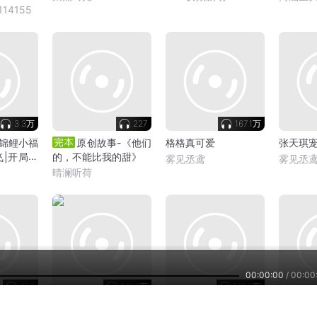
14155
3.3万
227
167.1万
锦鲤小福
原创故事-《他们
格格真可爱
张天琪
飞|开局全
的，不能比我的甜》
雾见丞鸢
雾见丞
晴澜听荷
00:00:00
/
00:00
453
741.7万
110.2万
买活 | 御井烹香长篇巨
每天吐点槽丨热点奇闻
老万说