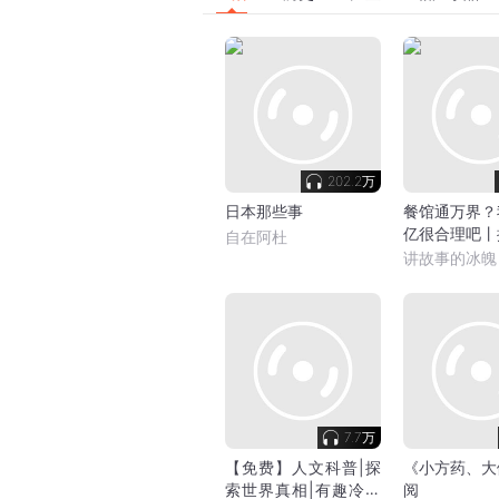
202.2万
日本那些事
餐馆通万界？
亿很合理吧丨
自在阿杜
丨日常生活丨
讲故事的冰魄
剧
7.7万
【免费】人文科普|探
《小方药、大
索世界真相|有趣冷知
阅