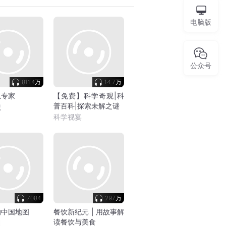
电脑版
公众号
811.4万
14.7万
瓜专家
【免费】科学奇观|科
普百科|探索未解之谜
记
科学视宴
7084
297万
的中国地图
餐饮新纪元 | 用故事解
读餐饮与美食
贝