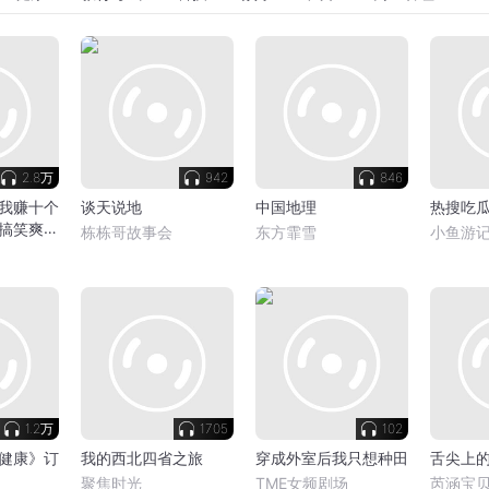
2.8万
942
846
我赚十个
谈天说地
中国地理
热搜吃
搞笑爽文
栋栋哥故事会
东方霏雪
小鱼游
多人有声
1.2万
1705
102
健康》订
我的西北四省之旅
穿成外室后我只想种田
舌尖上
聚焦时光
TME女频剧场
芮涵宝