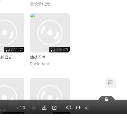
餐饮新纪元
277.4万
289.8万
宠粉日记
油盐不禁
鸢
Phelddagri
x
1.0
:00
1099.8万
6.3万
科技
二啦不二|动漫影视杂