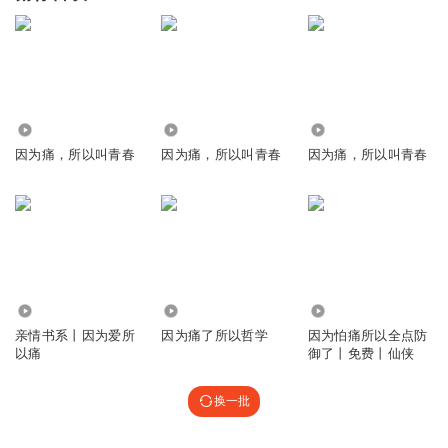
1025
12.16万
863
因为痛，所以叫青春
因为痛，所以叫青春
因为痛，所以叫青春
918
527
5295
亲情书系丨因为爱所
因为痛了所以哲学
因为怕痛所以全点防
以痛
御了丨免费丨仙侠
换一批