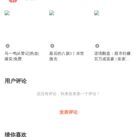
9.72万
16.60万
127.98万
马一鸣从警记|热血|
最后的八旗3丨末世
逆境翻盘：股市狂赚
爆笑|免费
微光
百万成富豪 | 发家致
富 | 黑客 | 免费有声
小说
用户评论
还没有评论，快来发表第一个评论！
发表评论
猜你喜欢