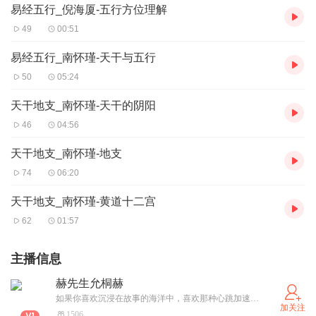
易经五行_倪海厦-五行方位理解
49
00:51
易经五行_南怀瑾-天干与五行
50
05:24
天干地支_南怀瑾-天干的阴阳
46
04:56
天干地支_南怀瑾-地支
74
06:20
天干地支_南怀瑾-黄道十二宫
62
01:57
主播信息
赫先生允桐赫
如果你喜欢沉浸在故事的海洋中，喜欢那种心跳加速、悬念迭起的感觉，那么欢迎关注我的节目。让我们一起在声音的世界中，探索那些未知的秘密，体验那些扣人心弦的冒险。
加关注
1506