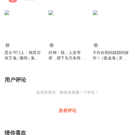
3.83万
17.30万
2.93万
昆仑守门人：我背后
封神：我，人皇帝
不许在阳间搞阴间操
有万鬼 | 脑洞 | 鬼怪 |
师，摆下先天杀阵 |
作！ | 吸血鬼 | 灵气
真人
杀伐果断 | 武侠衍生 |
复苏 | 精品
免费有声小说
用户评论
还没有评论，快来发表第一个评论！
发表评论
猜你喜欢