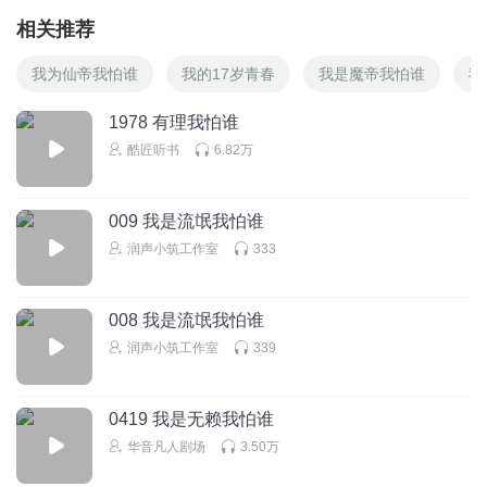
相关推荐
我为仙帝我怕谁
我的17岁青春
我是魔帝我怕谁
我
1978 有理我怕谁
酷匠听书
6.82万
009 我是流氓我怕谁
润声小筑工作室
333
008 我是流氓我怕谁
润声小筑工作室
339
0419 我是无赖我怕谁
华音凡人剧场
3.50万