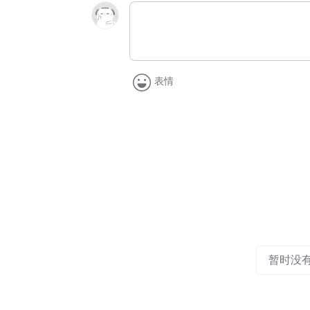
表情
暂时没