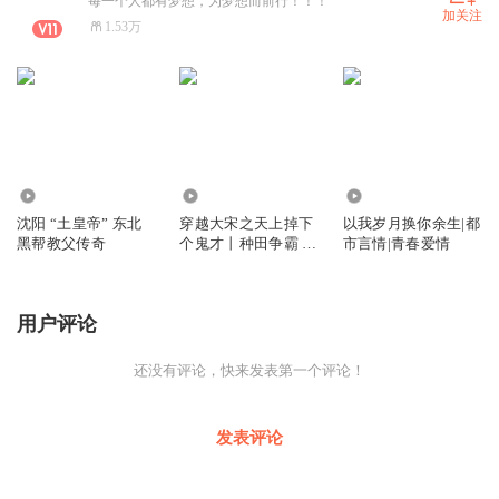
每一个人都有梦想，为梦想而前行！！！
加关注
1.53万
323.82万
110.07万
314
沈阳 “土皇帝” 东北
穿越大宋之天上掉下
以我岁月换你余生|都
黑帮教父传奇
个鬼才丨种田争霸 |
市言情|青春爱情
穿越搞笑 | 多人有声
剧
用户评论
还没有评论，快来发表第一个评论！
发表评论