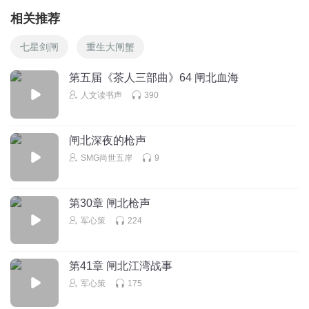
相关推荐
七星剑闸
重生大闸蟹
第五届《茶人三部曲》64 闸北血海
人文读书声
390
闸北深夜的枪声
SMG尚世五岸
9
第30章 闸北枪声
军心策
224
第41章 闸北江湾战事
军心策
175