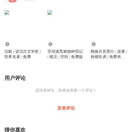
9.75万
24.65万
1.89万
沉船 | 诺贝尔文学奖 |
空间逃荒娇娘种田记
顾挽月苏景行 | 逆袭 |
世界名著 | 免费
| 糙汉 | 空间 | 免费版
扮猪吃虎 | 免费有声
小说
用户评论
还没有评论，快来发表第一个评论！
发表评论
猜你喜欢