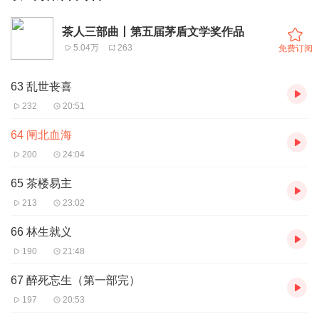
茶人三部曲丨第五届茅盾文学奖作品
5.04万
263
免费订阅
63 乱世丧喜
232
20:51
64 闸北血海
200
24:04
65 茶楼易主
213
23:02
66 林生就义
190
21:48
67 醉死忘生（第一部完）
197
20:53