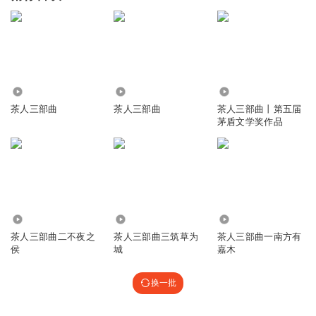
3169
1.58万
86.02万
茶人三部曲
茶人三部曲
茶人三部曲丨第五届
茅盾文学奖作品
44.23万
36.36万
62.60万
茶人三部曲二不夜之
茶人三部曲三筑草为
茶人三部曲一南方有
侯
城
嘉木
换一批