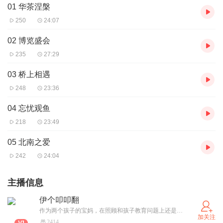
01 华茶涅槃
250
24:07
02 博览盛会
235
27:29
03 桥上相遇
248
23:36
04 忘忧观鱼
218
23:49
05 北南之爱
242
24:04
主播信息
伊个叩叩翻
作为两个孩子的宝妈，在照顾和孩子教育问题上还是比较有经验的
加关注
2414