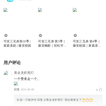
70.19万
899.31万
1070.91万
可笑三兄弟第10季 |
可笑三兄弟 第5季｜
可笑三兄弟 第4季｜
家庭喜剧 | 爆笑校园
爆笑幽默｜轻松开学
爆笑校园｜家庭喜剧
｜番茄小学
｜番茄小学
用户评论
黄金龙虾尾灯
一个赞拿走一个。
回复
2025-06-08
4
头顶一只狐伊丝
回复 @
黄金龙虾尾灯
:
我全都拿走了