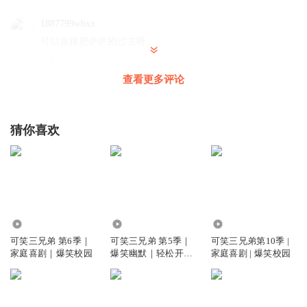
1887799wbxx
可以直接把萨萨抱过去呀。
回复
2025-08-09
2
查看更多评论
罗斯福岛的帝企鹅
回复 @
1887799wbxx
:
就是
猜你喜欢
听友370932129
居然小七了来了⁉️
回复
2025-08-04
0
听友370932129
回复 @
听友370932129
:
前面也没听到有小七啊
804.46万
899.31万
70.19万
可笑三兄弟 第6季｜
可笑三兄弟 第5季｜
可笑三兄弟第10季 |
家庭喜剧｜爆笑校园
爆笑幽默｜轻松开学
家庭喜剧 | 爆笑校园
｜番茄小学