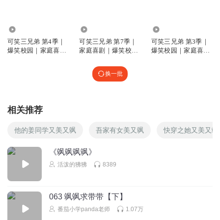
1070.91万
524.30万
2864.04万
可笑三兄弟 第4季｜
可笑三兄弟 第7季｜
可笑三兄弟 第3季｜
爆笑校园｜家庭喜剧
家庭喜剧｜爆笑校园
爆笑校园｜家庭喜剧
｜番茄小学
｜番茄小学
｜番茄小学
换一批
相关推荐
他的姜同学又美又飒
吾家有女美又飒
快穿之她又美又飒
《飒飒飒飒》
活泼的狒狒
8389
063 飒飒求带带【下】
番茄小学panda老师
1.07万