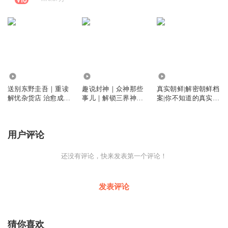
2300
100.87万
1
送别东野圭吾｜重读
趣说封神｜众神那些
真实朝鲜|解密朝鲜档
解忧杂货店 治愈成年
事儿｜解锁三界神仙
案|你不知道的真实朝
人的所有迷茫
历史与权谋斗法
鲜
用户评论
还没有评论，快来发表第一个评论！
发表评论
猜你喜欢