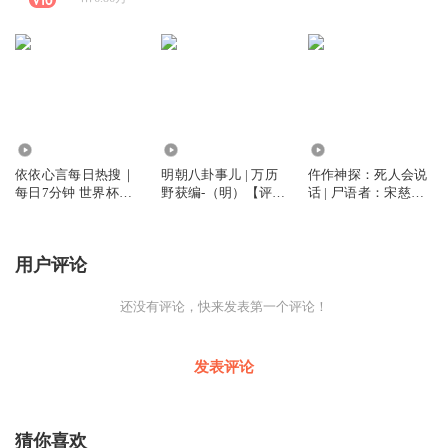
43.52万
655
32
依依心言每日热搜｜
明朝八卦事儿 | 万历
仵作神探：死人会说
每日7分钟 世界杯播
野获编-（明）【评书
话 | 尸语者：宋慈传
客新闻
版】
人探诡案
用户评论
还没有评论，快来发表第一个评论！
发表评论
猜你喜欢