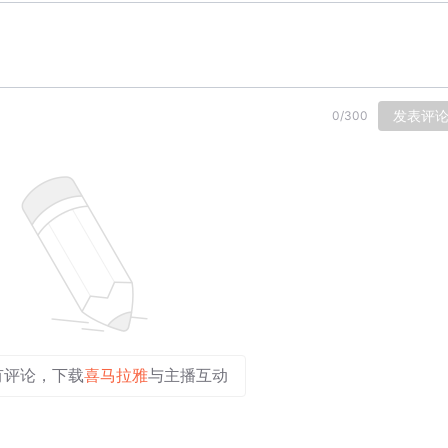
发表评
0
/
300
有评论，下载
喜马拉雅
与主播互动