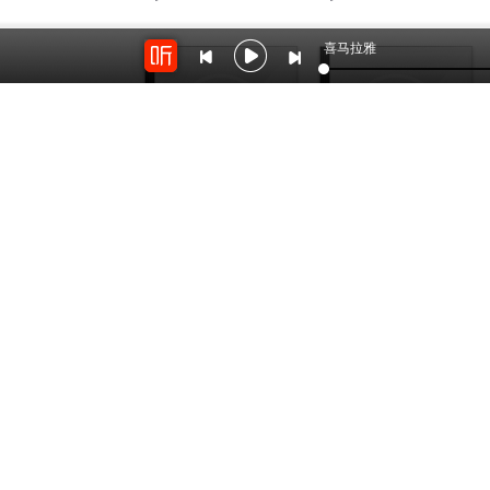
喜马拉雅
456
69.5万
设计中的设计
室内设计的战争【设计
师谈单】
by：
Lvanka_
by：
帘儿哥
开放平台
云剪辑
对接海量精彩内容
在线音频剪辑神器