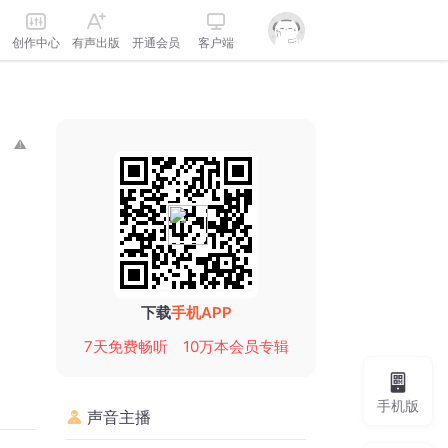
创作中心
有声出版
开通会员
客户端
下载
手机APP
7天免费畅听
10万本会员专辑
手机版
声音主播