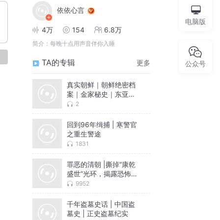
依依心言
电脑版
4万
154
6.8万
简介：
每晚十点用声音伴你入睡
论
TA的专辑
更多
公众号
真实朝鲜｜朝鲜绝密档
案｜金家秘史｜东亚冷
战遗存
2
回到96年缉捕 | 寒警官
之重生警途
1831
罪恶的清朝 |撕掉“康乾
盛世”光环，揭露恐怖的
专制
9952
千年盗墓史话 | 中国盗
墓史 | 正史盗墓纪实