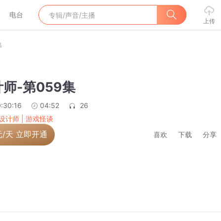
电台
上传
集
师-第059集
:30:16
04:52
26
设计师 | 游戏怪谈
元/天 立即开通
喜欢
下载
分享