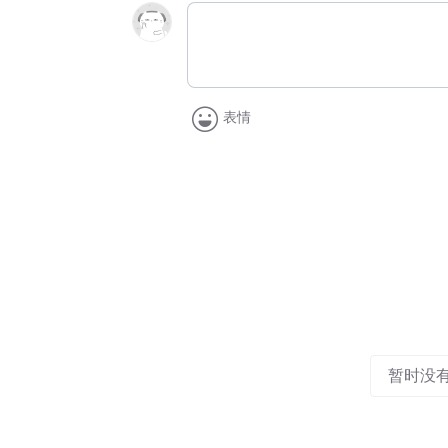
表情
暂时没