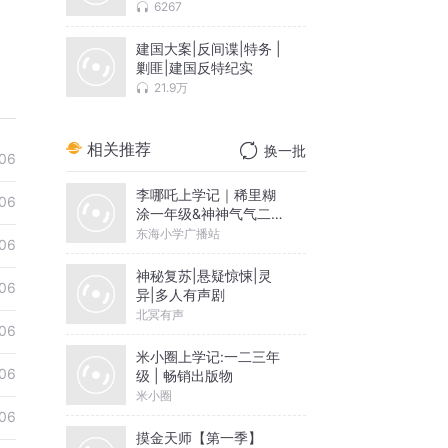
6267
建国大案|反间谍|特务 |
剿匪|建国反特纪实
21.9万
相关推荐
换一批
06
李哪吒上学记｜稀里糊
06
涂一年级&神神气气二年
级
东海小学广播站
06
神秘复苏|悬疑惊悚|灵
06
异|多人有声剧
北冥有声
06
米小圈上学记:一二三年
06
级 | 畅销出版物
米小圈
06
摸金天师【第一季】