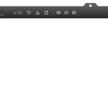
x
1.0
:00
17
手机端
企业版
电脑端
员工学习，企业买单