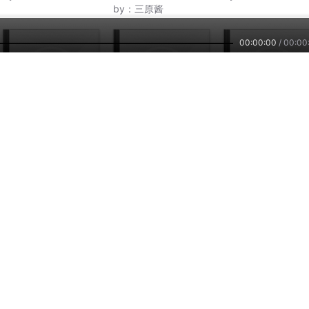
by：
三原酱
00:00:00
/
00:00
2.6万
2万
3
设计——顶尖设计师的
男内衣设计师
出众的设计师
自我经营学
by：
张晋ds
by：
Lvanka_
by：
CcaStudio
主播培训
小雅智能
车联网平台
兼职副业，兴趣赚钱
智能硬件，连接赋能
自在出行，听我想听