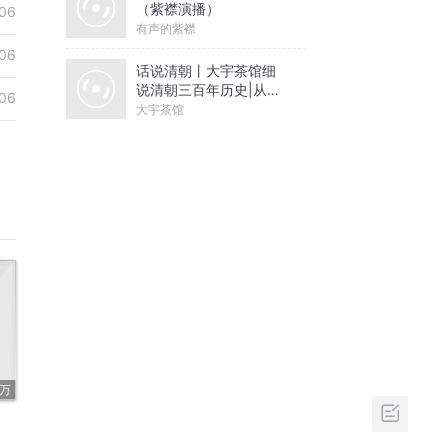
（紫襟演播）
06
有声的紫襟
06
话说清朝丨大宇茶馆细
说清朝三百年历史|从努
06
尔哈赤到末代皇帝溥仪|
大宇茶馆
康熙雍正乾隆
6万