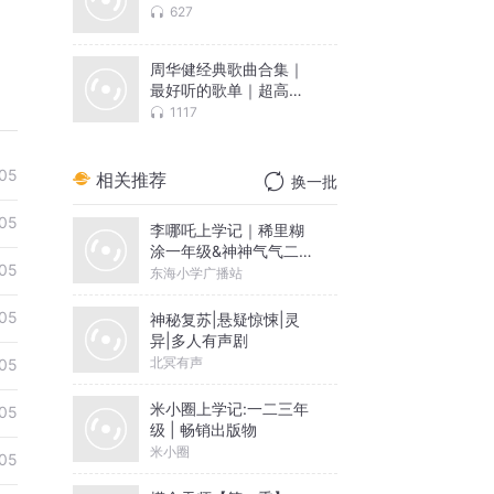
627
周华健经典歌曲合集｜
最好听的歌单｜超高清
音质
1117
05
相关推荐
换一批
05
李哪吒上学记｜稀里糊
涂一年级&神神气气二年
05
级
东海小学广播站
05
神秘复苏|悬疑惊悚|灵
异|多人有声剧
北冥有声
05
米小圈上学记:一二三年
05
级 | 畅销出版物
米小圈
05