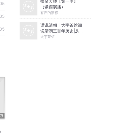
摸金天师【第一季】
05
（紫襟演播）
有声的紫襟
05
话说清朝丨大宇茶馆细
05
说清朝三百年历史|从努
尔哈赤到末代皇帝溥仪|
大宇茶馆
康熙雍正乾隆
8万
方