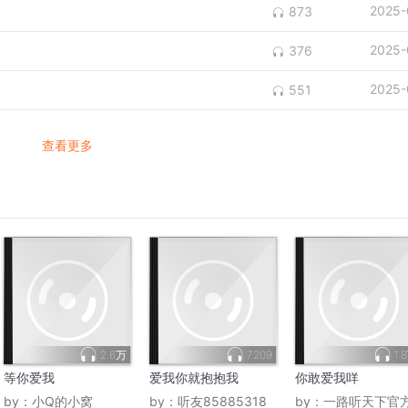
2025-
873
2025-
376
2025-
551
查看更多
2.6万
7209
1.
等你爱我
爱我你就抱抱我
你敢爱我咩
by：
小Q的小窝
by：
听友85885318
by：
一路听天下官