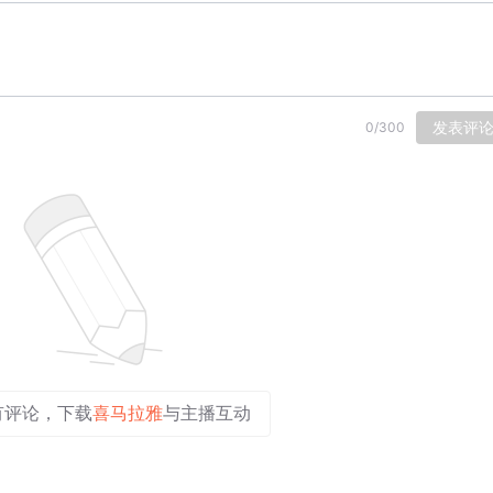
发表评
0
/
300
有评论，下载
喜马拉雅
与主播互动