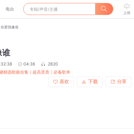
电台
上传
你爱我像谁
像谁
:32:38
04:36
2820
健精选歌曲合集｜超高音质｜必备歌单
喜欢
下载
分享