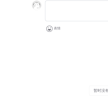
表情
暂时没