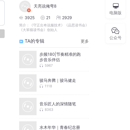
天亮说俺弯8
电脑版
3925
21
2929
简介：
《守正出奇说服技术》《品思读书会》
《大笨猫读书会》创始人
论
公众号
TA的专辑
更多
步频180|节奏精准的跑
步音乐伴侣
5967
骏马奔腾｜骏马健走
1118
音乐匠人的深情随笔
8363
水木年华｜青春纪念册