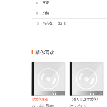
疼爱
8
痴情
9
高高在下（国语）
10
猜你喜欢
1.7万
2.9万
你爱我像谁
《谁可以这样爱我》
by：
爱幻想qm
by：
风eng