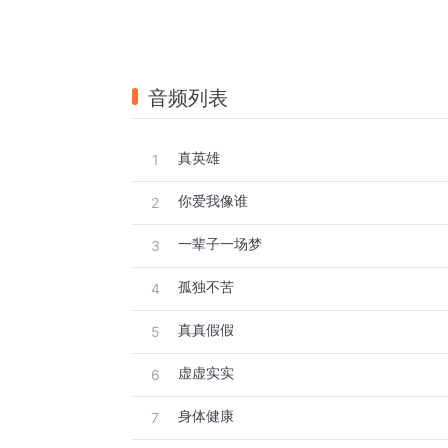
音频列表
真英雄
1
你爱我像谁
2
一辈子一场梦
3
孤独不苦
4
真真假假
5
虚虚实实
6
身体健康
7