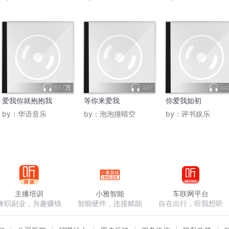
66.1万
467
44
爱我你就抱抱我
等你来爱我
你爱我如初
by：
华语音乐
by：
泡泡撞晴空
by：
评书娱乐
主播培训
小雅智能
车联网平台
兼职副业，兴趣赚钱
智能硬件，连接赋能
自在出行，听我想听