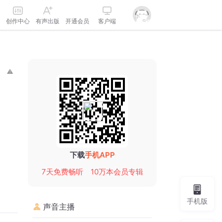
创作中心
有声出版
开通会员
客户端
下载
手机APP
7天免费畅听
10万本会员专辑
手机版
声音主播