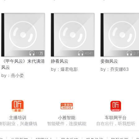
1.1万
4041
2.
《甲午风云》末代满清
静看风云
妾御风云
风云
by：
爆君电影
by：
乔安娜63
by：
燕小娄
主播培训
小雅智能
车联网平台
兼职副业，兴趣赚钱
智能硬件，连接赋能
自在出行，听我想听