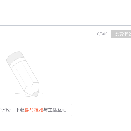
发表评
0
/
300
有评论，下载
喜马拉雅
与主播互动