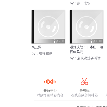
by：
崇田书场
288
4201
风云巽
艰难决战：日本山口组
百年风云
by：
在福在缘
by：
启辰说过要听话
开放平台
云剪辑
对接海量精彩内容
在线音频剪辑神器