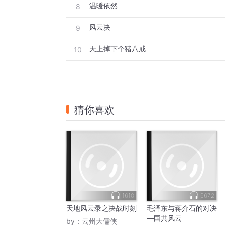
温暖依然
8
风云决
9
天上掉下个猪八戒
10
猜你喜欢
1610
9672
天地风云录之决战时刻
毛泽东与蒋介石的对决
—国共风云
by：
云州大儒侠