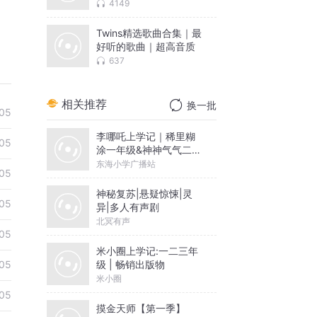
4149
Twins精选歌曲合集｜最
好听的歌曲｜超高音质
637
相关推荐
换一批
05
李哪吒上学记｜稀里糊
05
涂一年级&神神气气二年
级
东海小学广播站
05
神秘复苏|悬疑惊悚|灵
05
异|多人有声剧
北冥有声
05
米小圈上学记:一二三年
级 | 畅销出版物
05
米小圈
05
摸金天师【第一季】