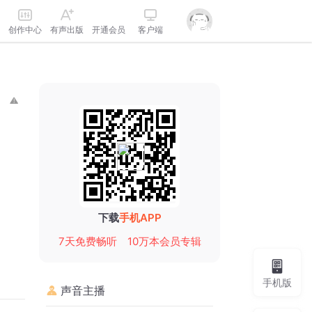
创作中心
有声出版
开通会员
客户端
下载
手机APP
7天免费畅听
10万本会员专辑
手机版
声音主播