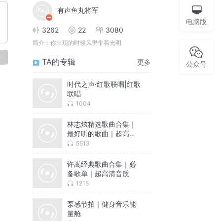
有声鱼丸将军
电脑版
3262
22
3080
简介：
你出现的时候风里带着光明
论
TA的专辑
更多
公众号
时代之声·红歌联唱|红歌
联唱
1004
林志炫精选歌曲合集｜
最好听的歌曲｜超高音
质
5513
许嵩经典歌曲合集｜必
备歌单｜超高清音质
1215
泵感节拍｜健身音乐能
量舱