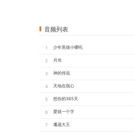
音频列表
少年英雄小哪吒
1
月光
2
神的传说
3
天地在我心
4
想你的365天
5
爱就一个字
6
邋遢大王
7