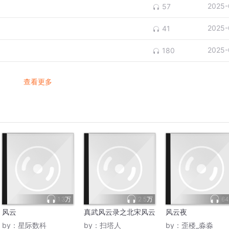
2025-
57
2025-
41
2025-
180
查看更多
1.3万
2.5万
64
风云
真武风云录之北宋风云
风云夜
by：
星际数科
by：
扫塔人
by：
歪楼_淼淼