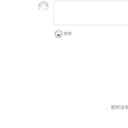
表情
暂时没