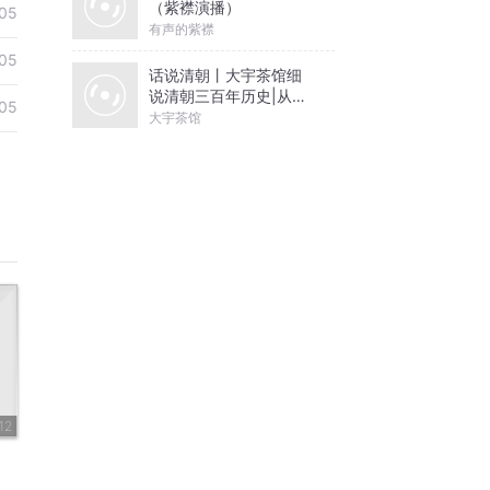
（紫襟演播）
05
有声的紫襟
05
话说清朝丨大宇茶馆细
说清朝三百年历史|从努
05
尔哈赤到末代皇帝溥仪|
大宇茶馆
康熙雍正乾隆
12