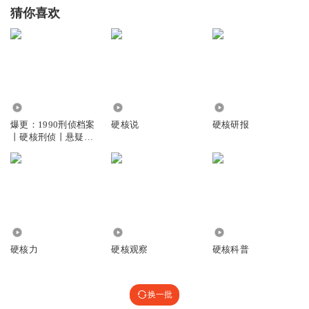
猜你喜欢
508.80万
1.03亿
13.93万
爆更：1990刑侦档案
硬核说
硬核研报
丨硬核刑侦丨悬疑推
理丨灭门惨案丨多人
有声剧
5933
30.93万
2.10万
硬核力
硬核观察
硬核科普
换一批