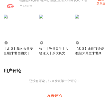
喜播进阶点评官/有声公馆剧社主理人/招募 优质CV/合作商务请私聊
加关注
12.99万
1039.61万
46.61万
1809.01万
【多播】我的末世安
镜主丨异世重生丨古
【多播】末世顶级避
全屋|末世囤物资 | 重
镜逆天丨杀伐爽文丨
难所|大男主末世爽
生 | 系统
多人有声剧
文|末日禁区|末世顶
级避难所|末日安全屋
用户评论
还没有评论，快来发表第一个评论！
发表评论