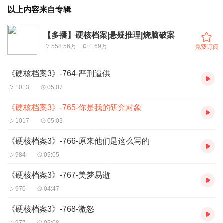
以上内容来自专辑
【多播】硬核档案|悬疑推理|烧脑破案
558.56万
1.69万
免费订阅
《硬核档案3》-764-严刑逼供
1013
05:07
《硬核档案3》-765-你是我的研究对象
1017
05:03
《硬核档案3》-766-原来他们是这么写的
984
05:05
《硬核档案3》-767-美梦易逝
970
04:47
《硬核档案3》-768-激怒
977
05:08