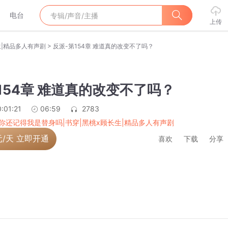
电台
上传
>
生|精品多人有声剧
反派-第154章 难道真的改变不了吗？
154章 难道真的改变不了吗？
:01:21
06:59
2783
你还记得我是替身吗|书穿|黑桃x顾长生|精品多人有声剧
元/天 立即开通
喜欢
下载
分享