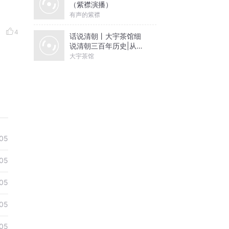
（紫襟演播）
有声的紫襟
4
话说清朝丨大宇茶馆细
说清朝三百年历史|从努
尔哈赤到末代皇帝溥仪|
大宇茶馆
康熙雍正乾隆
05
05
05
05
05