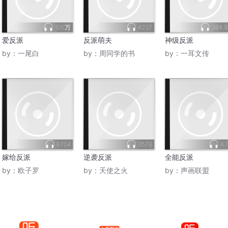
105万
4237
394.
爱反派
反派萌夫
神级反派
by：
一尾白
by：
周同学的书
by：
一耳文传
6704
3578
6.
嫁给反派
逆袭反派
全能反派
by：
欧子罗
by：
天使之火
by：
声画联盟