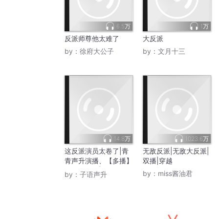
6.5万
1万
反派师尊他太难了
大反派
by：
徐府大公子
by：
文月十三
14.8万
1023.6万
这反派演员太卷了|青
无敌反派|无敌大反派|
青声升演播、【多播】
双播|穿越
我是大反派|重生反派
by：
miss酱油君
by：
子语声升