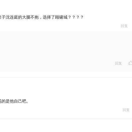
皇子沈连庭的大腿不抱，选择了顾啸城？？？？
回复
回复
骂的是他自己吧。
回复