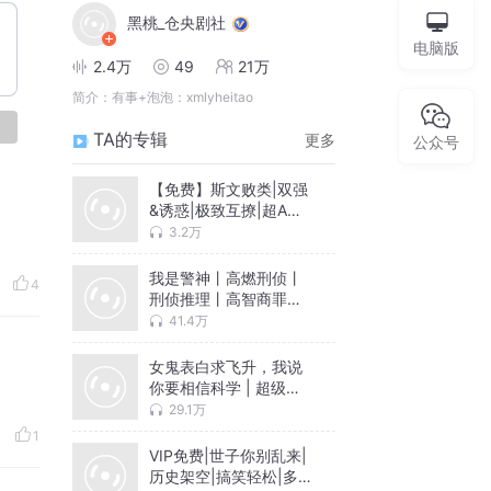
黑桃_仓央剧社
电脑版
2.4万
49
21万
简介：
有事+泡泡：xmlyheitao
论
TA的专辑
更多
公众号
【免费】斯文败类|双强
&诱惑|极致互撩|超A精
品多人有声剧
3.2万
我是警神丨高燃刑侦丨
4
刑侦推理丨高智商罪案
丨都市悬疑丨VIP多人有
41.4万
声剧
女鬼表白求飞升，我说
你要相信科学 | 超级惊
悚直播 | 悬疑灵异 | 灵
29.1万
异爆笑
1
VIP免费|世子你别乱来|
历史架空|搞笑轻松|多人