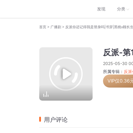
发现
分类
>
>
首页
广播剧
反派你还记得我是替身吗|书穿|黑桃x顾长
反派-第
2025-05-30 00
所属专辑：
反派
VIP仅
0.36
用户评论