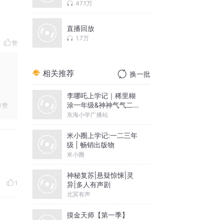
有声剧
47.1万
直播回放
1.7万
赞
相关推荐
换一批
李哪吒上学记｜稀里糊
涂一年级&神神气气二年
赞
级
东海小学广播站
米小圈上学记:一二三年
级 | 畅销出版物
米小圈
神秘复苏|悬疑惊悚|灵
1
异|多人有声剧
北冥有声
摸金天师【第一季】