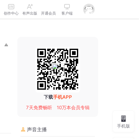
创作中心
有声出版
开通会员
客户端
下载
手机APP
7天免费畅听
10万本会员专辑
手机版
声音主播